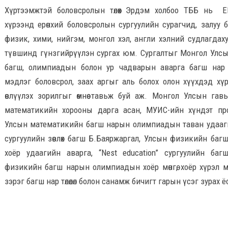
Хүртээмжтэй боловсролын төлөөх Эрдэм холбоо ТББ нь Ela
хүрээнд ерөнхий боловсролын сургуулийн сурагчид, залуу 
физик, хими, нийгэм, монгол хэл, англи хэлний судлагдах
түвшинд гүнзгийрүүлэн сургах юм. Сургалтыг Монгол Улсын 
багш, олимпиадын болон ур чадварын аварга багш нар яв
мэдлэг боловсрол, заах аргыг аль болох олон хүүхдэд хүр
өвлүүлэх зорилгыг өмнөө тавьж буй аж. Монгол Улсын гав
математикийн хорооны дарга асан, МУИС-ийн хүндэт пр
Улсын математикийн багш нарын олимпиадын таван удааги
сургуулийн зөвлөх багш Б.Баяржаргал, Улсын физикийн ба
хоёр удаагийн аварга, “Nest education” сургуулийн баг
физикийн багш нарын олимпиадын хоёр мөнгө, хоёр хүрэл 
зэрэг багш нар төлөөлөл болон санамж бичигт гарын үсэг зурах