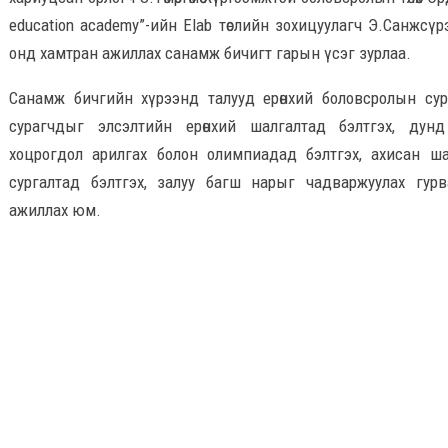
education academy”-ийн Elab төслийн зохицуулагч Э.Санжсүрэн 
онд хамтран ажиллах санамж бичигт гарын үсэг зурлаа.
Санамж бичгийн хүрээнд талууд ерөнхий боловсролын сург
сурагчдыг элсэлтийн ерөнхий шалгалтад бэлтгэх, дун
хоцрогдол арилгах болон олимпиадад бэлтгэх, ахисан ш
сургалтад бэлтгэх, залуу багш нарыг чадваржуулах гур
ажиллах юм.