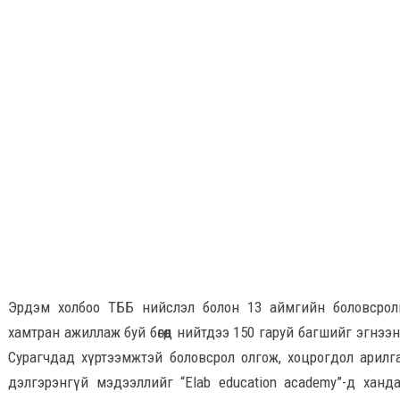
Эрдэм холбоо ТББ нийслэл болон 13 аймгийн боловсрол
хамтран ажиллаж буй бөгөөд нийтдээ 150 гаруй багшийг эгнээ
Сурагчдад хүртээмжтэй боловсрол олгож, хоцрогдол арилг
дэлгэрэнгүй мэдээллийг “Elab education academy”-д ханд