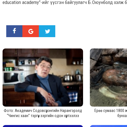
education academy”-ийг үүсгэн байгуулагч Б.Оюунболд хэлж 
Фото: Академич Содовсүрэнгийн Нарангэрэлд
Ерөө сумаас 1800 
“Чингис хаан” тэргүүн зэргийн одон хүртээлээ
бунх