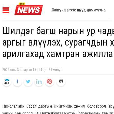
Халуун цэгээс шууд дамжуулна.
Шилдэг багш нарын ур чадв
аргыг өвлүүлэх, сурагчдын 
арилгахад хамтран ажилла
2022 оны 3-р сарын 15 | 14 цаг 39 минут
309
Нийслэлийн Засаг даргын Нийгмийн хөгжил, боловсрол, эр
хариуцсан орлогч З.Төмөртөмөө Хүртээмжтэй боловсролын төлөөх Э