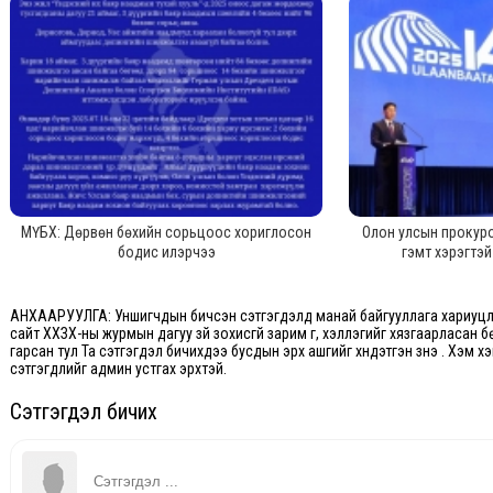
МҮБХ: Дөрвөн бөхийн сорьцоос хориглосон
Олон улсын прокур
бодис илэрчээ
гэмт хэрэгтэ
АНХААРУУЛГА: Уншигчдын бичсэн сэтгэгдэлд манай байгууллага хариуцлаг
сайт ХХЗХ-ны журмын дагуу зүй зохисгүй зарим үг, хэллэгийг хязгаарласан б
гарсан тул Та сэтгэгдэл бичихдээ бусдын эрх ашгийг хүндэтгэн үзнэ үү. Хэм 
сэтгэгдлийг админ устгах эрхтэй.
Сэтгэгдэл бичих