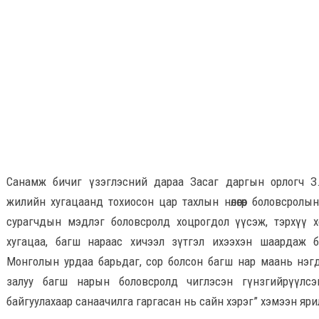
Санамж бичиг үзэглэсний дараа Засаг даргын орлогч З.Төмөр
жилийн хугацаанд тохиосон цар тахлын нөлөөгөөр боловсролы
сурагчдын мэдлэг боловсролд хоцрогдол үүсэж, тэрхүү хо
хугацаа, багш нараас хичээл зүтгэл ихээхэн шаардаж 
Монголын урдаа барьдаг, сор болсон багш нар маань нэгд
залуу багш нарын боловсролд чиглэсэн гүнзгийрүүлсэ
байгуулахаар санаачилга гаргасан нь сайн хэрэг” хэмээн яр