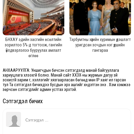
БНХАУ эдийн засгийн өсөлтийн
Тэрбумтны хүүгийн хуримын үдэшлэгт
зорилтоо 5%-д тогтоож, гангийн
уригдсан зочдын нэг үдшийн
үйлдвэрлэлээ бууруулах амлалт
гангараа
өглөө
АНХААРУУЛГА: Уншигчдын бичсэн сэтгэгдэлд манай байгууллага
хариуцлага хүлээхгүй болно. Манай сайт ХХЗХ-ны журмын дагуу зүй
зохисгүй зарим үг, хэллэгийг хязгаарласан бөгөөд мөн IP хаяг ил гарсан
тул Та сэтгэгдэл бичихдээ бусдын эрх ашгийг хүндэтгэн үзнэ үү. Хэм хэмжээ
зөрчсөн сэтгэгдлийг админ устгах эрхтэй.
Сэтгэгдэл бичих