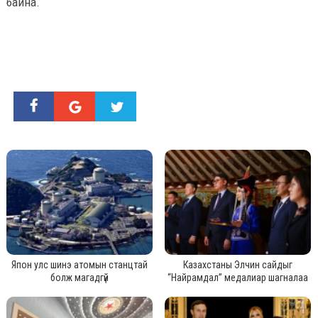
байна.
Япон улс шинэ атомын станцтай
Казахстаны Элчин сайдыг
болж магадгүй
“Найрамдал” медалиар шагналаа