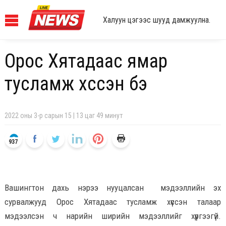
Халуун цэгээс шууд дамжуулна.
Орос Хятадаас ямар
тусламж хүссэн бэ
2022 оны 3-р сарын 15 | 13 цаг 49 минут
937
Вашингтон дахь нэрээ нууцалсан мэдээллийн эх
сурвалжууд Орос Хятадаас тусламж хүссэн талаар
мэдээлсэн ч нарийн ширийн мэдээллийг хүргээгүй.