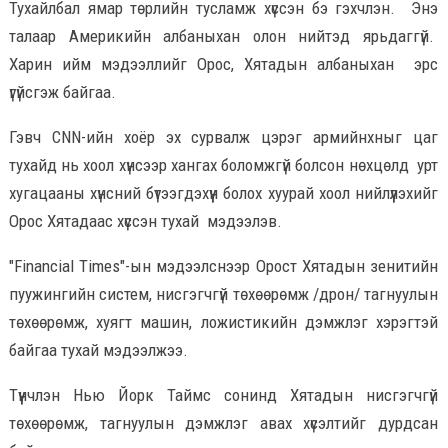
Тухайлбал ямар төрлийн тусламж хүссэн бэ гэхчлэн. Энэ
талаар Америкийн албаныхан олон нийтэд ярьдаггүй.
Харин ийм мэдээллийг Орос, Хятадын албаныхан эрс
үгүйсгэж байгаа.
Гэвч CNN-ийн хоёр эх сурвалж цэрэг армийнхныг цаг
тухайд нь хоол хүнсээр хангах боломжгүй болсон нөхцөлд урт
хугацааны хүнсний бүтээгдэхүүн болох хуурай хоол нийлүүлэхийг
Орос Хятадаас хүссэн тухай мэдээлэв.
"Financial Times"-ын мэдээлснээр Орост Хятадын зенитийн
пуужингийн систем, нисгэгчгүй төхөөрөмж /дрон/ тагнуулын
төхөөрөмж, хуягт машин, ложистикийн дэмжлэг хэрэгтэй
байгаа тухай мэдээлжээ.
Түүнчлэн Нью Йорк Таймс сонинд Хятадын нисгэгчгүй
төхөөрөмж, тагнуулын дэмжлэг авах хүсэлтийг дурдсан