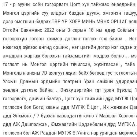
17 - р зууны соён гэгээрүүлэгч Цогт хун тайжаас өнөөдрийн 
Монгол цэргийн суу алдрыг бахдан дуулж, эмгэнэн гашууд
дээр омогшин бадрах ТӨР ҮР ХОЁР МИНЬ МӨНХ ОРШИГ аялг
Отгойн Баянмөнх 2022 оны 3 сарын 18 ны өдөр Соёлын 
гэгээрэхүйн гэгээн хоймор дэглэн тоглох гэж байна . Нэ
нэжгээд зүйлээс ангид оршиж , нэг цагийн дотор нэг хэдэн 
амьдран жаргаж болохын гайхамшгийг мэдрэх болно .. мэдр
тоглолт нь Монгол цэргийн түүхчилсэн, жүжиглэсэн , тай
Монголын анхны 7D аялгуут жүжиг байх бөгөөд тус тоглолтын
Улсын Драмын эрдмийн театрын Уран сайхны удирдаач
зөвлөн дэглэж байна . Энэхүү цэргийн түүхт уран бүтээлд
гэгээрүүлэгч, дайчин баатар , Цогт хун тайжийн дүрд МУГЖ 
тоглосон бол Богд хааны дүрд МУГЖ Ё.Цог , Их жанжин Да
дүрд Энхмөнх / 7 бурхан харвадаггүй кино / Маршал Хорлоо
дүрд АЖ Дашпэлжээ , Юмжаагийн Цэдэнбалын дүрд МУГЖ А.
тоглосон бол АЖ Равдан МУГЖ Ө.Уянга нар уригдан морилох 