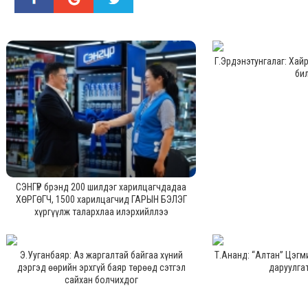
Г.Эрдэнэтунгалаг: Хай
би
СЭНГҮР брэнд 200 шилдэг харилцагчдадаа
ХӨРГӨГЧ, 1500 харилцагчид ГАРЫН БЭЛЭГ
хүргүүлж талархлаа илэрхийллээ
Э.Ууганбаяр: Аз жаргалтай байгаа хүний
Т.Ананд: “Алтан” Цэгм
дэргэд өөрийн эрхгүй баяр төрөөд сэтгэл
даруулга
сайхан болчихдог