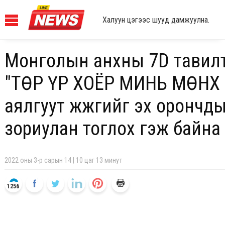
Халуун цэгээс шууд дамжуулна.
Монголын анхны 7D тавилт
"ТӨР ҮР ХОЁР МИНЬ МӨНХ
аялгуут жүжгийг эх орончд
зориулан тоглох гэж байна
2022 оны 3-р сарын 14 | 10 цаг 13 минут
1256