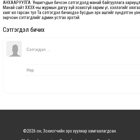
АНХААРУУЛГА: Уншигчдын бичсэн сэтгэгдэлд манай байгууллага хариуцла
Манай сайт ХХЗХ-ны журмын дагуу зүй зохисгүй зарим үг, хэллэгийг хязга
хаяг ил гарсан тул Та сэтгэгдэл бичихдээ бусдын эрх ашгийг хүндэтгэн үз
зөрчсөн сэтгэгдлийг админ устгах эрхтэй.
Сэтгэгдэл бичих
©2026 он, Зохиогчийн эрх хуулиар хамгаалагдсан.