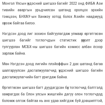
Монгол Улсын үндэсний шигшээ багийг 2022 онд ФИБА Ази
тивийн аваргын урьдчилсан шатанд оролцох эрхийн
тэмцээн, БНХАУ-ын Ханжоу хотод болох Азийн наадмууд
хүлээж байгаа билээ.
Нэгдсэн дээд лиг зохион байгуулагдаж улмаар өргөтгөсөн
шигшээ багийг тоглогчдын статистик үзүүлэлт дээр
тулгуурлан МСБХ-ны шигшээ багийн комисс албан ёсоор
зарлаж байна.
Мөн Нэгдсэн дээд лигийн плэйоффын 2 дах шатанд багаа
шалгаруулсан дасгалжуулагчид үндэсний шигшээ багийн
дасгалжуулагчийн багт уригдаж байна.
Өргөтгөсөн шигшээ багт дуудагдсан бүх тоглогчид бэлтгэлд
хамрагдах ба Олон улсын жишгийн дагуу олон тоглогчдод
боломж олгож байгаа нь анх удаа хийгдэж буй дэвшилттэй,