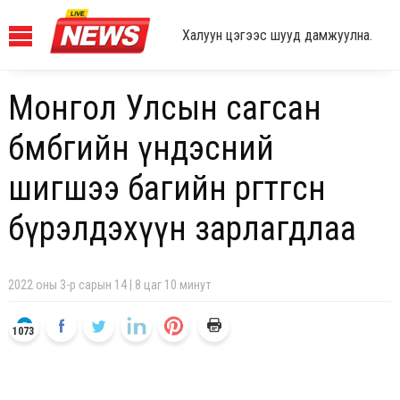
Халуун цэгээс шууд дамжуулна.
Монгол Улсын сагсан
бөмбөгийн үндэсний
шигшээ багийн өргөтгөсөн
бүрэлдэхүүн зарлагдлаа
2022 оны 3-р сарын 14 | 8 цаг 10 минут
1073