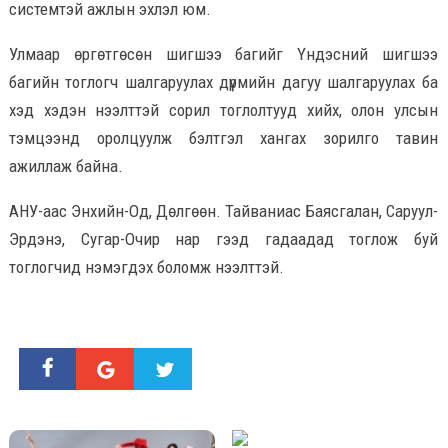
системтэй ажлын эхлэл юм.
Улмаар өргөтгөсөн шигшээ багийг Үндэсний шигшээ
багийн тоглогч шалгаруулах дүрмийн дагуу шалгаруулах ба
хэд хэдэн нээлттэй сорил тоглолтууд хийх, олон улсын
тэмцээнд оролцуулж бэлтгэл хангах зорилго тавин
ажиллаж байна.
АНУ-аас Энхийн-Од, Дөлгөөн. Тайваниас Баясгалан, Саруул-
Эрдэнэ, Сугар-Очир нар гээд гадаадад тоглож буй
тоглогчид нэмэгдэх боломж нээлттэй.