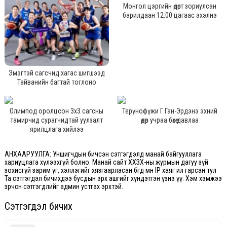
Монгол цэргийн өдөрт зориулсан
барилдаан 12:00 цагаас эхэлнэ
Эмэгтэй сагсчид хагас шигшээд
Тайванийн багтай тоглоно
Олимпод оролцсон 3х3 сагсны
Терүнофүжи Г.Ган-Эрдэнэ эхний
тамирчид сурагчидтай уулзалт
өдөр учраа бөхөө давлаа
ярилцлага хийлээ
АНХААРУУЛГА: Уншигчдын бичсэн сэтгэгдэлд манай байгууллага
хариуцлага хүлээхгүй болно. Манай сайт ХХЗХ-ны журмын дагуу зүй
зохисгүй зарим үг, хэллэгийг хязгаарласан бөгөөд мөн IP хаяг ил гарсан тул
Та сэтгэгдэл бичихдээ бусдын эрх ашгийг хүндэтгэн үзнэ үү. Хэм хэмжээ
зөрчсөн сэтгэгдлийг админ устгах эрхтэй.
Сэтгэгдэл бичих