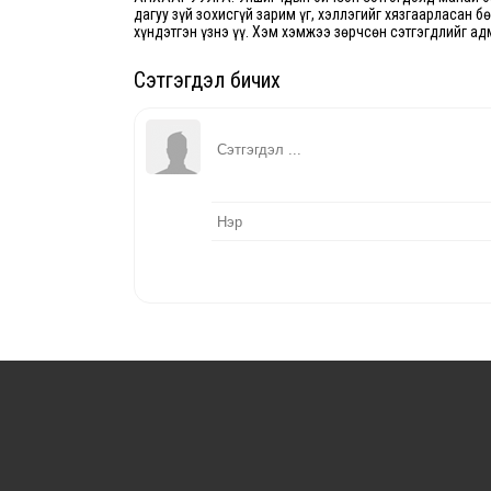
дагуу зүй зохисгүй зарим үг, хэллэгийг хязгаарласан б
хүндэтгэн үзнэ үү. Хэм хэмжээ зөрчсөн сэтгэгдлийг ад
Сэтгэгдэл бичих