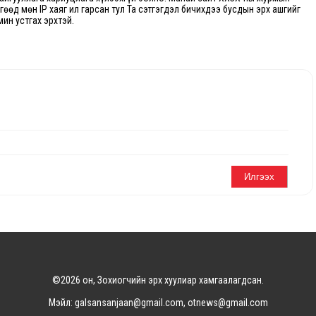
өгөөд мөн IP хаяг ил гарсан тул Та сэтгэгдэл бичихдээ бусдын эрх ашгийг
мин устгах эрхтэй.
©2026 он, Зохиогчийн эрх хуулиар хамгаалагдсан.
Мэйл: galsansanjaan@gmail.com, otnews@gmail.com