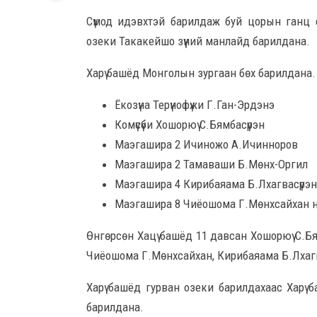
Сүмод идэвхтэй барилдаж буй цорын ганц ё
озеки Такакейшо зүүний манлайд барилдана.
Харү башёд Монголын зургаан бөх барилдана. 
Ёкозүна Терүнофүжи Г.Ган-Эрдэнэ
Комүсүби Хошорюү С.Бямбасүрэн
Маэгашира 2 Ичиножо А.Ичинноров
Маэгашира 2 Тамаваши Б.Мөнх-Оргил
Маэгашира 4 Кирибаяама Б.Лхагвасүрэн
Маэгашира 8 Чиёошома Г.Мөнхсайхан н
Өнгөрсөн Хацү башёд 11 давсан Хошорюү С.Бя
Чиёошома Г.Мөнхсайхан, Кирибаяама Б.Лхагва
Харү башёд гурван озеки барилдахаас Харү ба
барилдана.