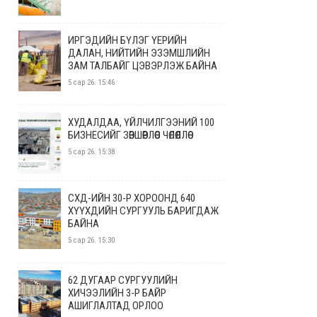
ИРГЭДИЙН БҮЛЭГ ҮЕРИЙН
ДАЛАН, НИЙТИЙН ЭЗЭМШЛИЙН
ЗАМ ТАЛБАЙГ ЦЭВЭРЛЭЖ БАЙНА
5 сар 26. 15:46
ХУДАЛДАА, ҮЙЛЧИЛГЭЭНИЙ 100
БИЗНЕСИЙГ ЗӨВШӨӨРЛӨӨС ЧӨЛӨӨЛЛӨӨ
5 сар 26. 15:38
СХД-ИЙН 30-Р ХОРООНД 640
ХҮҮХДИЙН СУРГУУЛЬ БАРИГДАЖ
БАЙНА
5 сар 26. 15:30
62 ДУГААР СУРГУУЛИЙН
ХИЧЭЭЛИЙН 3-Р БАЙР
АШИГЛАЛТАД ОРЛОО