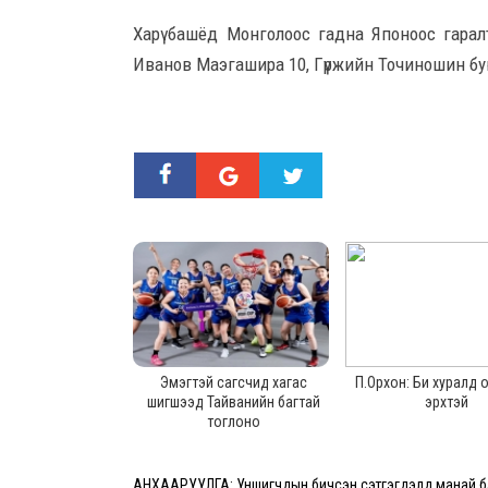
Харү башёд Монголоос гадна Японоос гара
Иванов Маэгашира 10, Гүржийн Точиношин бу
Эмэгтэй сагсчид хагас
П.Орхон: Би хуралд
шигшээд Тайванийн багтай
эрхтэй
тоглоно
АНХААРУУЛГА: Уншигчдын бичсэн сэтгэгдэлд манай ба