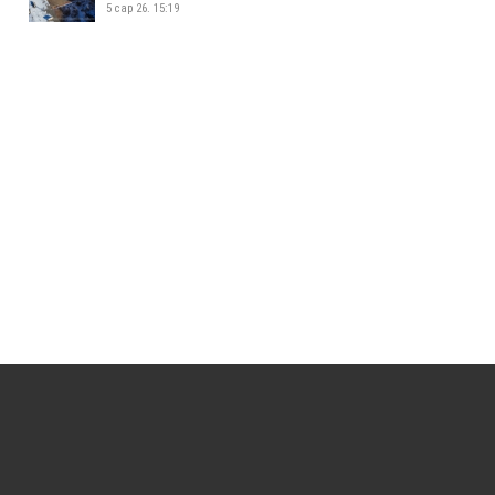
5 сар 26. 15:19
УСАН СПОРТ СУРГАЛТЫН ТӨВ
ШИНЭЭР АШИГЛАЛТАД ОРЛОО
5 сар 26. 15:08
ЖИЖИГ, ДУНД ҮЙЛДВЭР
ЭРХЛЭГЧДИЙН УДИРДАХ
АЖИЛТНУУДЫН УУЛЗАЛТ БОЛЛОО
5 сар 26. 14:34
БАЯНХОШУУНД 169 ДҮГЭЭР
СУРГУУЛЬ НЭЭЛТЭЭ ХИЙЛЭЭ
5 сар 26. 14:25
МАЛ АЖ АХУЙ ЭРХЛЭХИЙГ
ХОРИГЛОСОН БҮСЭЭС МАЛТАЙ
ИРГЭДИЙГ ГАРГАХ АЖЛЫГ
ЗОХИОН БАЙГУУЛЖ БАЙНА