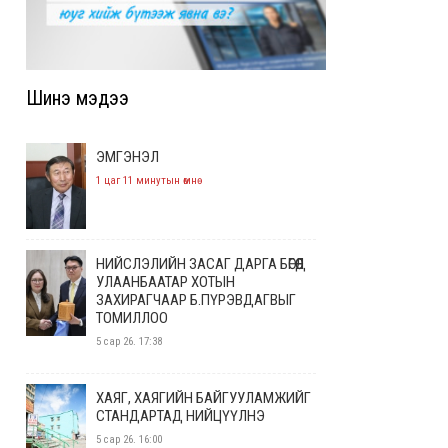
Шинэ мэдээ
ЭМГЭНЭЛ
1 цаг 11 минутын өмнө
НИЙСЛЭЛИЙН ЗАСАГ ДАРГА БӨГӨӨД
УЛААНБААТАР ХОТЫН
ЗАХИРАГЧААР Б.ПҮРЭВДАГВЫГ
ТОМИЛЛОО
5 сар 26. 17:38
ХАЯГ, ХАЯГИЙН БАЙГУУЛАМЖИЙГ
СТАНДАРТАД НИЙЦҮҮЛНЭ
5 сар 26. 16:00