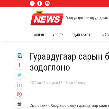
Халуун цэгээс шууд дамж
ЭХЛЭЛ
УЛС ТӨР
ЭДИЙН ЗАСАГ
НИЙГ
Гуравдугаар сарын 
822
зодоглоно
2022 оны 3-р сарын 12 | 15 цаг 40 минут
Сүмо бөхийн Харү башё буюу гуравдугаар сары