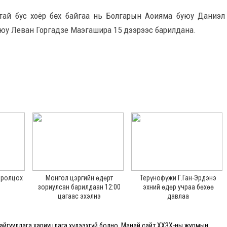
лтай бус хоёр бөх байгаа нь Болгарын Аоияма буюу Даниэл
юу Леван Горгадзе Маэгашира 15 дээрээс барилдана.
 оролцох
Монгол цэргийн өдөрт
Терүнофүжи Г.Ган-Эрдэнэ
зориулсан барилдаан 12:00
эхний өдөр учраа бөхөө
цагаас эхэлнэ
давлаа
йгууллага хариуцлага хүлээхгүй болно. Манай сайт ХХЗХ-ны журмын