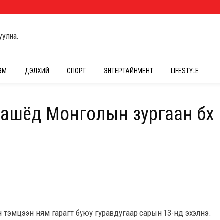
уулна.
ЭМ
ДЭЛХИЙ
СПОРТ
ЭНТЕРТАЙНМЕНТ
LIFESTYLE
башёд Монголын зургаан бөх
н тэмцээн ням гарагт буюу гуравдугаар сарын 13-нд эхэлнэ.