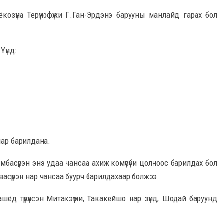
козүна Терүнофүжи Г.Ган-Эрдэнэ барууны манлайд гарах бол
Үүнд:
ар барилдана.
мбасүрэн энэ удаа чансаа ахиж комүсүби цолноос барилдах бол
сүрэн нар чансаа буурч барилдахаар болжээ.
шёд түрүүлсэн Митакэүми, Такакейшо нар зүүнд, Шодай баруунд