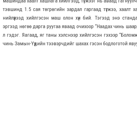
машиндаа хаалт хашлага хийлгээд, түгжээг нь аваад гагнуулч
тэвшинд 1.5 сая төгрөгийн зардал гаргаад түгжээ, хаалт ха
нийлүүлээд хийлгэсэн маш олон хүн бий. Тэгээд энэ станд
эргээд нөгөө дарга руугаа яваад очихоор “Наадах чинь шаард
л гэдэг. Яагаад, яг таны хэлснээр хийлгэсэн гэхээр “Боломж
чинь Замын-Үүдийн тээвэрчдийг шахах гэсэн бодлоготой яву