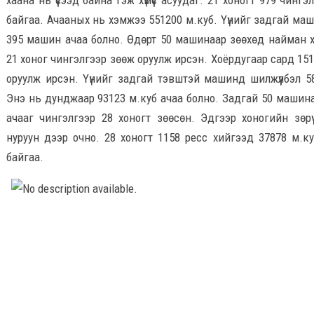
хаана нь үүсээд байна гэж хүмүүс асуудаг. 21 хоногт 979 чинг
байгаа. Ачааных нь хэмжээ 551200 м.куб. Үүнийг задгай маш
395 машин ачаа болно. Өдөрт 50 машинаар зөөхөд найман х
21 хоног чингэлгээр зөөж оруулж ирсэн. Хоёрдугаар сард 151
оруулж ирсэн. Үүнийг задгай тэвштэй машинд шилжүүлбэл 5
Энэ нь дунджаар 93123 м.куб ачаа болно. Задгай 50 машина
ачааг чингэлгээр 28 хоногт зөөсөн. Эдгээр хоногийн зөрү
нуруун дээр очно. 28 хоногт 1158 ресс хийгээд 37878 м.к
байгаа.