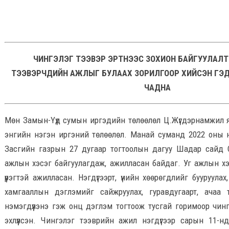
ЧИНГЭЛЭГ ТЭЭВЭР ЭРТНЭЭС ЗОХИОН БАЙГУУЛАЛТ
ТЭЭВЭРЧДИЙН АЖЛЫГ БУЛААХ ЗОРИЛГООР ХИЙСЭН ГЭ
ЧАДНА
Мөн Замын-Үүд сумын иргэдийн төлөөлөл Ц.Жүгдэрнамжил 
энгийн нэгэн иргэний төлөөлөл. Манай суманд 2022 оны н
Засгийн газрын 27 дугаар тогтоолын дагуу Шадар сайд С.
ажлын хэсэг байгуулагдаж, ажилласан байдаг. Уг ажлын хэ
үүрэгтэй ажилласан. Нэгдүгээрт, үнийн хөөрөгдлийг бууруулах
хамгааллын дэглэмийг сайжруулах, гуравдугаарт, ачаа 
нэмэгдүүлэнэ гэж онц дэглэм тогтоож тусгай горимоор чин
эхлүүлсэн. Чингэлэг тээврийн ажил нэгдүгээр сарын 11-н