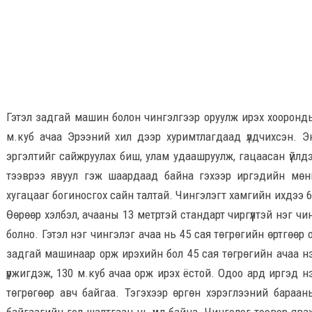
Гэтэл задгай машин болон чингэлгээр оруулж ирэх хоорондын
м.куб ачаа Эрээний хил дээр хуримтлагдаад үлдчихсэн. Э
эргэлтийг сайжруулах биш, улам удаашруулж, гацаасан үйлд
тээврээ явуул гэж шаардаад байна гэхээр иргэдийн мөнгө
хугацааг богиносгох сайн талтай. Чингэлэгт хамгийн ихдээ 6
Өөрөөр хэлбэл, ачааны 13 метртэй стандарт чиргүүлтэй нэг ч
болно. Гэтэл нэг чингэлэг ачаа нь 45 сая төгрөгийн өртгөөр
задгай машинаар орж ирэхийн бол 45 сая төгрөгийн ачаа н
үржигдэж, 130 м.куб ачаа орж ирэх ёстой. Одоо ард иргэд н
төгрөгөөр авч байгаа. Тэгэхээр өргөн хэрэглээний бараан