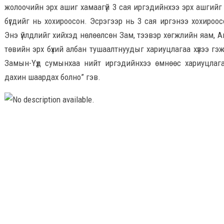
жолоочийн эрх ашиг хамаагүй 3 сая иргэдийнхээ эрх ашгийг 
бүгдийг нь хохироосон. Эсрэгээр нь 3 сая иргэнээ хохироос
Энэ үйлдлийг хийхэд нөлөөлсөн Зам, тээвэр хөгжлийн яам, А
төвийн эрх бүхий албан тушаалтнуудыг хариуцлагаа хүлээ г
Замын-Үүд сумынхаа нийт иргэдийнхээ өмнөөс хариуцлага
дахин шаардах болно” гэв.