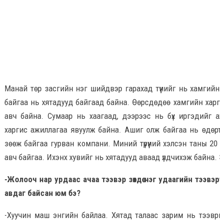
Манай төр засгийн нэг шийдвэр гарахад түүнийг нь хамгий
байгаа нь хятадууд байгаад байна. Өөрсдөдөө хамгийн харг
авч байна. Сумаар нь хаагаад, дээрээс нь бүх иргэдийг а
харгис ажиллагаа явуулж байна. Ашиг олж байгаа нь өдөр
зөөж байгаа гурван компани. Миний түрүүний хэлсэн таны 20
авч байгаа. Ихэнх хувийг нь хятадууд аваад үлдчихэж байна.
-Жолооч нар урдаас ачаа тээвэр зөөхдөө нэг удаагийн тээвэрт 
авдаг байсан юм бэ?
-Хуучин маш энгийн байлаа. Хятад талаас зарим нь тээвр