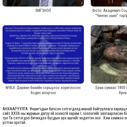
ЭМГЭНЭЛ
Фото: Академич Сод
“Чингис хаан” тэргү
МҮБХ: Дөрвөн бөхийн сорьцоос хориглосон
Ерөө сумаас 1800 
бодис илэрчээ
бунх
АНХААРУУЛГА: Уншигчдын бичсэн сэтгэгдэлд манай байгууллага хариуцлаг
сайт ХХЗХ-ны журмын дагуу зүй зохисгүй зарим үг, хэллэгийг хязгаарласан б
тул Та сэтгэгдэл бичихдээ бусдын эрх ашгийг хүндэтгэн үзнэ үү. Хэм хэмжээ
устгах эрхтэй.