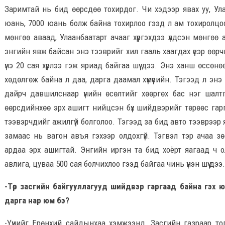
Заримтай нь бид өөрсдөө тохирдог. Чи хэдээр явах уу, Ул
юань, 7000 юань болж байна тохирлоо гээд л ам тохиролцо
мөнгөө аваад, Улаанбаатарт ачааг хүргэхдээ үлдсэн мөнгө
энгийн явж байсан энэ тээврийг хил гааль хаагдах үеэр өөр
үнэ 20 сая хүрлээ гэж яриад байгаа шүү дээ. Энэ ханш өссөн
хөдөлгөж байна л даа, дарга даамал хүмүүсийн. Тэгээд л энэ
дайрч давшилснаар үнийн өсөлтийг хөөргөх бас нэг шалт
өөрсдийнхөө эрх ашигт нийцсэн бүх шийдвэрийг төрөөс гаргуу
тээвэрчдийг ажилгүй болголоо. Тэгээд за бид авто тээврээр 
замаас нь вагон авъя гэхээр олдохгүй. Тэгвэл тэр ачаа з
ардаа эрх ашигтай. Энгийн иргэн та бид хоёрт яагаад ч о
авлига, цуваа 500 сая болчихлоо гээд байгаа чинь үнэн шүү дээ.
-Төр засгийн байгууллагууд шийдвэр гаргаад байна гэх ю
дарга нар юм бэ?
-Үүнийг Ерөнхий сайдынхаа хэмжээнд, Засгийн газраар то