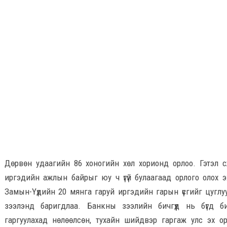
Дөрвөн удаагийн 86 хоногийн хөл хорионд орлоо. Гэтэл сү
иргэдийн ажлын байрыг юу ч үгүй булаагаад орлого олох эх 
Замын-Үүдийн 20 мянга гаруй иргэдийн гарын үсгийг цуглу
зээлэнд баригдлаа. Банкны зээлийн бичгүүд нь бүгд 
гаргуулахад нөлөөлсөн, тухайн шийдвэр гаргаж улс эх ор