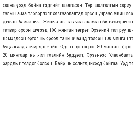
хаана үүсээд байна гэдгийг шалгасан. Тэр шалгалтын хариу 
талын ачаа тээвэрлэлт хязгаарлалтад орсон учраас үнийн өс
дүгнэлт байна лээ. Жишээ нь, та ачаа авахаар бүх тээвэрлэлт
татвар орсон шүү гээд 100 мянган төгрөг Эрээний тал руу ши
нэмэгдсэн өртөг нь ороод таны ачаанд төлсөн 100 мянган т
буцаагаад авчирдаг байв. Одоо эсрэгээрээ 80 мянган төгрөг 
20 мянгаар нь хил гаалийн бүрдүүлэлт, Эрээнээс Улаанбаата
зардлыг төлдөг болсон. Байр нь солигдчихоод байгаа. Урд тө