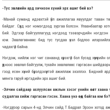
-Тус зөвлөлийн ард хичнээн хүний эрх ашиг бий вэ?
-Манай суманд идэвхтэй үйл ажиллагаа явуулдаг таван тө
байдаг. Сүүлд нэг нэмэгдээд зургаа болсон. Улаанбаатар хот
бий. Эдгээр байгууллагууд нэгдээд тээвэрчдийн нэгдсэн 
юм. Зөвлөгөөнөөс бид тус тусдаа үзэл бодлоо илэрхийл
чадахгүй байна.
Нэгдэж, нийлж нэг чиг санаанд хүрэхгүй бол бусад хүмүүсийн 
үүднээс зөвлөл байгуулж, тухайн зөвлөлөөс гаргасан шийдвэр
гээд есөн хүний бүрэлдэхүүнтэй ажиллаж эхэллээ. Бидний а
мянга гаруй иргэдийн эрх ашиг бий.
-Элчин сайдаар ахлуулсан ажлын хэсэг үнийн өсөлт хаана 
судалгаа хийж гаргасан гэсэн. Хаана үнэ өсөөд байгаа юм бэ?
-Нэгдүгээр сарын 4-нд Элчин сайд Т.Бадрал Эрээн хотод а