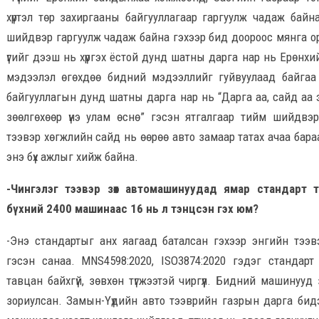
хүртэл төр захиргааны байгууллагаар гаргуулж чадаж байн
шийдвэр гаргуулж чадаж байна гэхээр бид доороос мянга о
үгийг дээш нь хүргэх ёстой дунд шатны дарга нар нь Ерөнх
мэдээлэл өгөхдөө бидний мэдээллийг гуйвуулаад байгаа
байгууллагын дунд шатны дарга нар нь “Дарга аа, сайд аа 
зөөлгөхөөр үнэ улам өснө” гэсэн ятгалгаар тийм шийдвэр
тээвэр хөгжлийн сайд нь өөрөө авто замаар татах ачаа бараа
энэ бүх ажлыг хийж байна.
-Чингэлэг тээвэр зөөх автомашинуудад ямар стандарт 
бүхний 2400 машинаас 16 нь л тэнцсэн гэх юм?
-Энэ стандартыг анх яагаад баталсан гэхээр энгийн тээвэ
гэсэн санаа. MNS4598:2020, ISO3874:2020 гэдэг стандар
тавцан байхгүй, зөвхөн түгжээтэй чиргүүл. Бидний машинууд
зориулсан. Замын-Үүдийн авто тээврийн газрын дарга бидэ