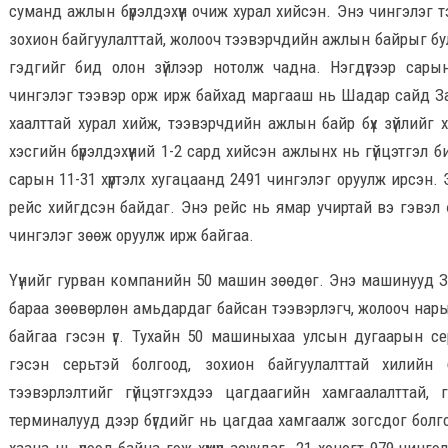
суманд ажлын бүрэлдэхүүн очиж хурал хийсэн. Энэ чингэлэг 
зохион байгуулалттай, жолооч тээвэрчдийн ажлын байрыг бу
гэдгийг бид олон зүйлээр нотолж чадна. Нэгдүгээр сары
чингэлэг тээвэр орж ирж байхад маргааш нь Шадар сайд З
хаалттай хурал хийж, тээвэрчдийн ажлын байр бүх зүйлийг
хэсгийн бүрэлдэхүүний 1-2 сард хийсэн ажлынх нь гүйцэтгэл б
сарын 11-31 хүртэлх хугацаанд 2491 чингэлэг оруулж ирсэн. Э
рейс хийгдсэн байдаг. Энэ рейс нь ямар учиртай вэ гэвэл
чингэлэг зөөж оруулж ирж байгаа.
Үүнийг гурван компанийн 50 машин зөөдөг. Энэ машинууд З
бараа зөөвөрлөн амьдардаг байсан тээвэрлэгч, жолооч нар
байгаа гэсэн үг. Тухайн 50 машиныхаа улсын дугаарын с
гэсэн серьтэй болгоод, зохион байгуулалттай хилийн б
тээвэрлэлтийг гүйцэтгэхдээ цагдаагийн хамгаалалттай, 
терминалууд дээр бүгдийг нь цагдаа хамгаалж зогсдог болг