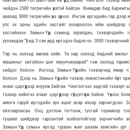
байгаагийн гол шалтгаан нь үүнд байна. Чингэлэг тээвэр ява
чийдэн 2500 төгрөгийн үнэтэй байсан. Өнөөдөр бид баримт
авахад 5000 төгрөгийн үнэ хүрчээ. Ингэж иргэдийн гар дээр и
улс эх орны эдийн засгийг хохироосон ийм шийдвэр 
хэсгийнхэн Замын-Үүд суманд хуралдан, тээвэрчдийн тө
уулзахдаа “Бид 3 сая ард иргэдээ бодно оо. 3000 тээвэрчний 
Төр нь эхлээд ажлаа хийе. Та нар эхлээд бидний ажлыг 
машиныг эвтэйхэн шиг явуулчихаарай” гэж хэлээд төрөө
хийдэг болсон. Ингээд Замын-Үүдийн тээвэрчид ямар ч 
болсон. Дээр нь Замын-Үүдийн тээвэр ложистикийн бүст орж
ачааг цэргүүдээр ачуулж байгаа. Чингэлгээс задгай тээвэрт ш
тээвэр хийлгэх ачааг цэргүүдээр гүйцэтгүүлж байна. Үүнээс б
мянга гаруй иргэдийн эрх ашиг асар ихээр зөрчигдсөн. Зо
хязгаарласан. Онц дэглэм тогтоож, тусгай горимоор тэ
тушаал шийдвэр гарсантай холбоотойгоор зорчигчийн ва
Замын-Үүд сумын иргэд гурван жил шахам хамгийн урт 