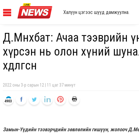
Халуун цэгээс шууд дамжуулна.
Д.Мөнхбат: Ачаа тээврийн ү
хүрсэн нь олон хүний шун
хөдөлгөсөн
2022 оны 3-р сарын 12 | 11 цаг 37 минут
4903
Замын-Үүдийн тээвэрчдийн зөвлөлийн гишүүн, жолооч Д.Мө