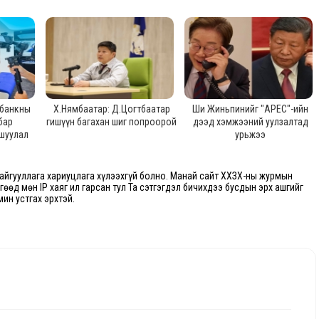
 банкны
Х.Нямбаатар: Д.Цогтбаатар
Ши Жиньпинийг "APEC"-ийн
бар
гишүүн багахан шиг попроорой
дээд хэмжээний уулзалтад
шуулал
урьжээ
йгууллага хариуцлага хүлээхгүй болно. Манай сайт ХХЗХ-ны журмын
өгөөд мөн IP хаяг ил гарсан тул Та сэтгэгдэл бичихдээ бусдын эрх ашгийг
мин устгах эрхтэй.