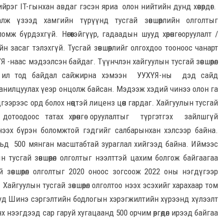
йрэг IT-гынхан авдаг гэсэн яриа олон нийтийн дунд хөвөрдөг.
ж үзээд хамгийн түрүүнд тусгай зөвшөөрлийн олголтыг
ж бүрдэхгүй. Нөгөөтэйгүүр, гадаадын шууд хөрөнгө оруулалт /
 засаг тэлэхгүй. Тусгай зөвшөөрлийг олгохдоо тооноос чанарт
 -наас мэдээлсэн байдаг. Түүнчлэн хайгуулын тусгай зөвшөөрөл
ын ил тод байдал сайжирна хэмээн УУХҮЯ-ны дэд сайд
нилцуулах үеэр онцолж байсан. Мэдээж хэдий чинээ олон га
гээрээс орд болох нөөцтэй лиценз цөөн гардаг. Хайгуулын тусгай
 дотоодоос татах хөрөнгө оруулалтыг түргэтгэх зайлшгүй
ээх бүрэн боломжтой гэдгийг салбарынхан хэлсээр байна.
вьд 500 мянган масштабтай зураглал хийгээд байна. Иймээс
 тусгай зөвшөөрөл олголтыг нээлттэй цахим болгож байгаагаа
зөвшөөрөл олголтыг 2020 оноос зогсоож 2022 оны нэгдүгээр
айгуулын тусгай зөвшөөрөл олголтоо нээх эсэхийг харахаар том
йдууд Шинэ сэргэлтийн бодлогын хэрэгжилтийн хүрээнд хүлээлт
нх нээгдээд сар гаруй хугацаанд 500 орчим өргөдөл ирээд байгаа