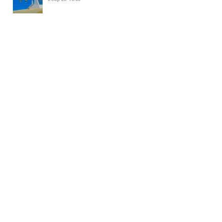
ЖИЖИГ, ДУНД ҮЙЛДВЭР
ЭРХЛЭГЧДИЙН УДИРДАХ
АЖИЛТНУУДЫН УУЛЗАЛТ БОЛЛОО
5 сар 26. 14:34
БАЯНХОШУУНД 169 ДҮГЭЭР
СУРГУУЛЬ НЭЭЛТЭЭ ХИЙЛЭЭ
5 сар 26. 14:25
МАЛ АЖ АХУЙ ЭРХЛЭХИЙГ
ХОРИГЛОСОН БҮСЭЭС МАЛТАЙ
ИРГЭДИЙГ ГАРГАХ АЖЛЫГ
ЗОХИОН БАЙГУУЛЖ БАЙНА
5 сар 26. 14:16
158-Р ЦЭЦЭРЛЭГИЙН ГАДНА
ТАЛБАЙД 35 АВТОМАШИНЫ