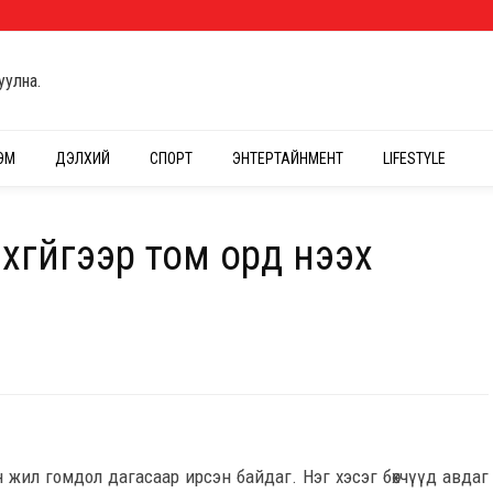
уулна.
ЭМ
ДЭЛХИЙ
СПОРТ
ЭНТЕРТАЙНМЕНТ
LIFESTYLE
хгүйгээр том орд нээх
он жил гомдол дагасаар ирсэн байдаг. Нэг хэсэг бөхчүүд авдаг