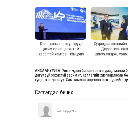
Олон улсын прокурорууд
Худалдаа хөгжлийн
цахим орчин дахь гэмт
Дорноговь сал
хэрэгтэй хамтран тэмцэнэ
шинэчлэгдэж, урам
зарлалаа
АНХААРУУЛГА: Уншигчдын бичсэн сэтгэгдэлд манай ба
дагуу зүй зохисгүй зарим үг, хэллэгийг хязгаарласан б
хүндэтгэн үзнэ үү. Хэм хэмжээ зөрчсөн сэтгэгдлийг ад
Сэтгэгдэл бичих