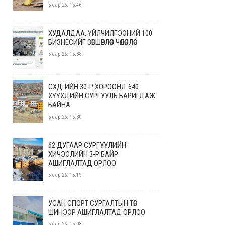
5 сар 26. 15:46
ХУДАЛДАА, ҮЙЛЧИЛГЭЭНИЙ 100
БИЗНЕСИЙГ ЗӨВШӨӨРЛӨӨС ЧӨЛӨӨЛЛӨӨ
5 сар 26. 15:38
СХД-ИЙН 30-Р ХОРООНД 640
ХҮҮХДИЙН СУРГУУЛЬ БАРИГДАЖ
БАЙНА
5 сар 26. 15:30
62 ДУГААР СУРГУУЛИЙН
ХИЧЭЭЛИЙН 3-Р БАЙР
АШИГЛАЛТАД ОРЛОО
5 сар 26. 15:19
УСАН СПОРТ СУРГАЛТЫН ТӨВ
ШИНЭЭР АШИГЛАЛТАД ОРЛОО
5 сар 26. 15:08