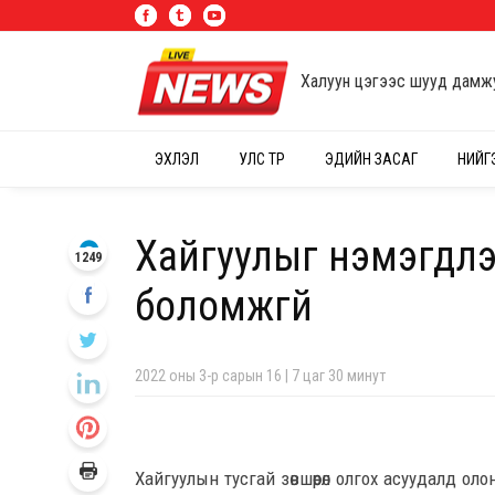
Халуун цэгээс шууд дамж
ЭХЛЭЛ
УЛС ТӨР
ЭДИЙН ЗАСАГ
НИЙГ
Хайгуулыг нэмэгдүүлэ
1249
боломжгүй
2022 оны 3-р сарын 16 | 7 цаг 30 минут
Хайгуулын тусгай зөвшөөрөл олгох асуудалд ол