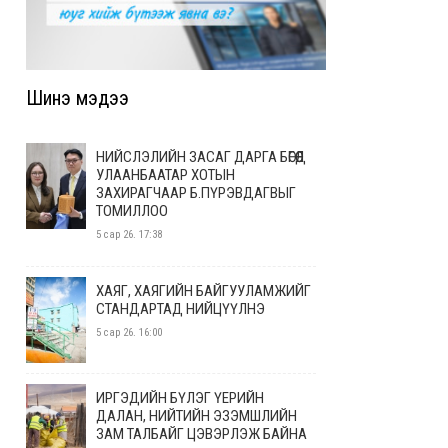
Шинэ мэдээ
НИЙСЛЭЛИЙН ЗАСАГ ДАРГА БӨГӨӨД
УЛААНБААТАР ХОТЫН
ЗАХИРАГЧААР Б.ПҮРЭВДАГВЫГ
ТОМИЛЛОО
5 сар 26. 17:38
ХАЯГ, ХАЯГИЙН БАЙГУУЛАМЖИЙГ
СТАНДАРТАД НИЙЦҮҮЛНЭ
5 сар 26. 16:00
ИРГЭДИЙН БҮЛЭГ ҮЕРИЙН
ДАЛАН, НИЙТИЙН ЭЗЭМШЛИЙН
ЗАМ ТАЛБАЙГ ЦЭВЭРЛЭЖ БАЙНА