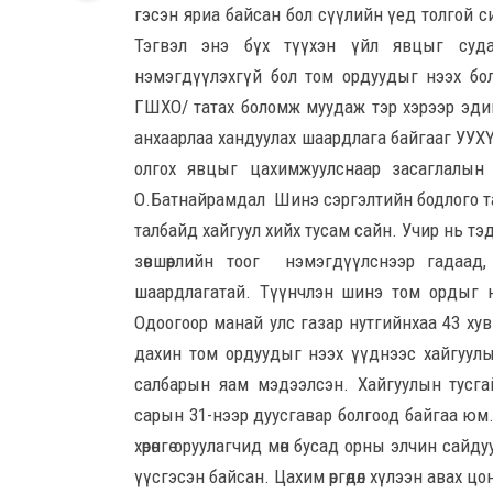
гэсэн яриа байсан бол сүүлийн үед толгой си
Тэгвэл энэ бүх түүхэн үйл явцыг судал
нэмэгдүүлэхгүй бол том ордуудыг нээх болом
ГШХО/ татах боломж муудаж тэр хэрээр эдийн
анхаарлаа хандуулах шаардлага байгааг УУХҮЯ
олгох явцыг цахимжуулснаар засаглал
О.Батнайрамдал Шинэ сэргэлтийн бодлого та
талбайд хайгуул хийх тусам сайн. Учир нь тэд
зөвшөөрлийн тоог нэмэгдүүлснээр гадаад,
шаардлагатай. Түүнчлэн шинэ том ордыг н
Одоогоор манай улс газар нутгийнхаа 43 ху
дахин том ордуудыг нээх үүднээс хайгуулын
салбарын яам мэдээлсэн. Хайгуулын тусгай 
сарын 31-нээр дуусгавар болгоод байгаа юм. Х
хөрөнгө оруулагчид мөн бусад орны элчин са
үүсгэсэн байсан. Цахим өргөдөл хүлээн авах цо