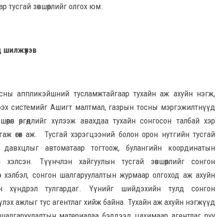
ар тусгай зөвшөөрлийг олгох юм.
 шилжүүлэв
утасны аппликэйшний тусламжтайгаар тухайн аж ахуйн нэгж,
гээх системийг Ашигт малтмал, газрын тосны мэргэжилтнүүд
шөөрөл өргөдлийг хүлээж авахдаа тухайн сонгосон талбай хэр
аж өгөх аж. Тусгай хэрэгцээний болон орон нутгийн тусгай
н давхцлыг автоматаар тогтоож, булангийн координатын
хэлсэн. Түүнчлэн хайгуулын тусгай зөвшөөрлийг сонгон
өр хэлбэл, сонгон шалгаруулалтын журмаар олгоход аж ахуйн
н хүндрэл тулгардаг. Үүнийг шийдэхийн тулд сонгон
лэх ажлыг тус агентлаг хийж байна. Тухайн аж ахуйн нэгжүүд
шалгаруулалтын материалаа бэлдээд цахимаар агентлаг руу