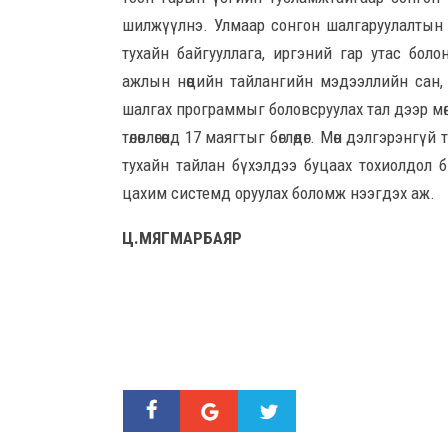
шилжүүлнэ. Улмаар сонгон шалгаруулалтын
тухайн байгууллага, иргэний гар утас бол
ажлын нөөцийн тайлангийн мэдээллийн сан
шалгах программыг боловсруулах тал дээр м
төлөвлөгөөнд 17 маягтыг бөглөдөг. Мөн дэлгэрэ
тухайн тайлан бүхэлдээ буцаах тохиолдол 
цахим системд оруулах боломж нээгдэх аж.
Ц.МЯГМАРБАЯР