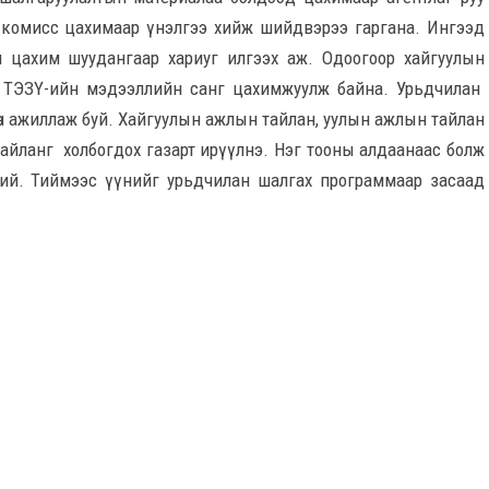
 комисс цахимаар үнэлгээ хийж шийдвэрээ гаргана. Ингээд
он цахим шуудангаар хариуг илгээх аж. Одоогоор хайгуулын
, ТЭЗҮ-ийн мэдээллийн санг цахимжуулж байна. Урьдчилан
өн ажиллаж буй. Хайгуулын ажлын тайлан, уулын ажлын тайлан
нгүй тайланг холбогдох газарт ирүүлнэ. Нэг тооны алдаанаас болж
бий. Тиймээс үүнийг урьдчилан шалгах программаар засаад