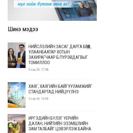
Шинэ мэдээ
НИЙСЛЭЛИЙН ЗАСАГ ДАРГА БӨГӨӨД
УЛААНБААТАР ХОТЫН
ЗАХИРАГЧААР Б.ПҮРЭВДАГВЫГ
ТОМИЛЛОО
5 сар 26. 17:38
ХАЯГ, ХАЯГИЙН БАЙГУУЛАМЖИЙГ
СТАНДАРТАД НИЙЦҮҮЛНЭ
5 сар 26. 16:00
ИРГЭДИЙН БҮЛЭГ ҮЕРИЙН
ДАЛАН, НИЙТИЙН ЭЗЭМШЛИЙН
ЗАМ ТАЛБАЙГ ЦЭВЭРЛЭЖ БАЙНА