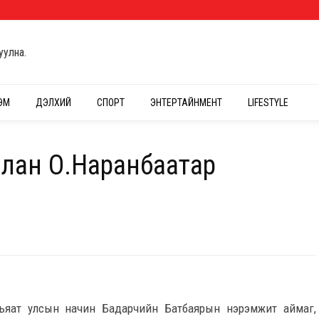
уулна.
ЭМ
ДЭЛХИЙ
СПОРТ
ЭНТЕРТАЙНМЕНТ
LIFESTYLE
слан О.Наранбаатар
ьяат улсын начин Бадарчийн Батбаярын нэрэмжит аймаг,