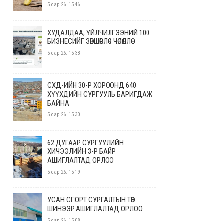
5 сар 26. 15:46
ХУДАЛДАА, ҮЙЛЧИЛГЭЭНИЙ 100
БИЗНЕСИЙГ ЗӨВШӨӨРЛӨӨС ЧӨЛӨӨЛЛӨӨ
5 сар 26. 15:38
СХД-ИЙН 30-Р ХОРООНД 640
ХҮҮХДИЙН СУРГУУЛЬ БАРИГДАЖ
БАЙНА
5 сар 26. 15:30
62 ДУГААР СУРГУУЛИЙН
ХИЧЭЭЛИЙН 3-Р БАЙР
АШИГЛАЛТАД ОРЛОО
5 сар 26. 15:19
УСАН СПОРТ СУРГАЛТЫН ТӨВ
ШИНЭЭР АШИГЛАЛТАД ОРЛОО
5 сар 26. 15:08