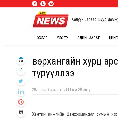
Халуун цэгээс шууд дамж
ЭХЛЭЛ
УЛС ТӨР
ЭДИЙН ЗАСАГ
НИЙГ
Өвөрхангайн хурц ар
751
түрүүллээ
2022 оны 3-р сарын 7 | 11 цаг 20 минут
Хэнтий аймгийн Цэнхэрмандал сумын хар