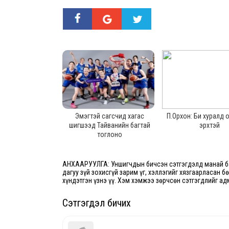
Эмэгтэй сагсчид хагас
П.Орхон: Би хуралд
шигшээд Тайванийн багтай
эрхтэй
тоглоно
АНХААРУУЛГА: Уншигчдын бичсэн сэтгэгдэлд манай ба
дагуу зүй зохисгүй зарим үг, хэллэгийг хязгаарласан б
хүндэтгэн үзнэ үү. Хэм хэмжээ зөрчсөн сэтгэгдлийг ад
Сэтгэгдэл бичих