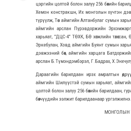
цэргийн цолтой болон залуу 256 бөхийн бари
Хемон констракшн, Их монголын хүчтэн дэв
түрүүлж, Төв аймгийн Алтанбулаг сумын харья
аймгийн арслан Пүрэвдоржийн Эрхэмжарга
харьяат, "ДЦС-4" ТӨХК, БӨ хөгжлийн төлөө са
Эркебулан, Ховд аймгийн Буянт сумын харья
дэвжээний бөх, аймгийн харцага Батдоржи
арслан Б.Түмэндэмбэрэл, Г.Бадрах, Х.Энхчулу
Дараагийн барилдаан ирэх амралтын өдрү
аймгийн Шилүүстэй сумын харьяат, аймги
цолтой болон залуу 256 бөхийн барилдаан, гу
бөхчүүдийн ээлжит барилдаанаар үргэлжилнэ
МОНГОЛЫН 