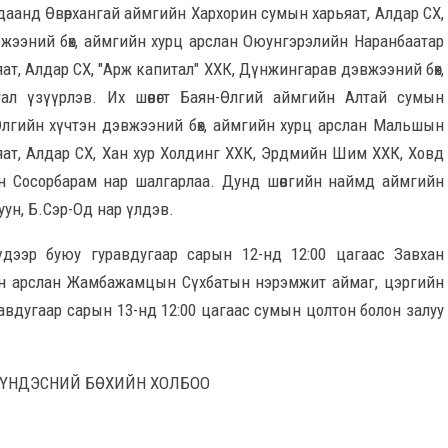
лдаанд Өвөрхангай аймгийн Хархорин сумын харьяат, Алдар СХ,
жээний бөх, аймгийн хурц арслан Оюунгэрэлийн Наранбаатар
ат, Алдар СХ, "Арж капитал" ХХК, Дүнжингарав дэвжээний бөх,
л үзүүрлэв. Их шөвөгт Баян-Өлгий аймгийн Алтай сумын
н, Өлгийн хүчтэн дэвжээний бөх, аймгийн хурц арслан Мальшын
ат, Алдар СХ, Хан хур Холдинг ХХК, Эрдмийн Шим ХХК, Ховд
йн Сосорбарам нар шалгарлаа. Дунд шөвгийн наймд аймгийн
ун, Б.Сэр-Од нар үлдэв.
үдээр буюу гуравдугаар сарын 12-нд 12:00 цагаас Завхан
йн арслан Жамбажамцын Сүхбатын нэрэмжит аймаг, цэргийн
равдугаар сарын 13-нд 12:00 цагаас сумын цолтон болон залуу
.
ҮНДЭСНИЙ БӨХИЙН ХОЛБОО