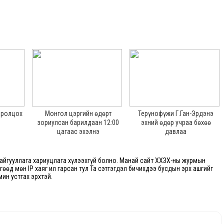
 оролцох
Монгол цэргийн өдөрт
Терүнофүжи Г.Ган-Эрдэнэ
зориулсан барилдаан 12:00
эхний өдөр учраа бөхөө
цагаас эхэлнэ
давлаа
йгууллага хариуцлага хүлээхгүй болно. Манай сайт ХХЗХ-ны журмын
өгөөд мөн IP хаяг ил гарсан тул Та сэтгэгдэл бичихдээ бусдын эрх ашгийг
мин устгах эрхтэй.