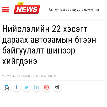
Халуун цэгээс шууд дамжуулна.
Нийслэлийн 22 хэсэгт
дараах автозамын бүтээн
байгуулалт шинээр
хийгдэнэ
2022 оны 3-р сарын 3 | 16 цаг 40 минут
1265