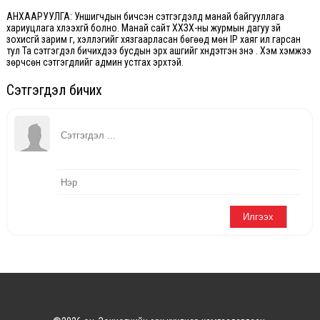
АНХААРУУЛГА: Уншигчдын бичсэн сэтгэгдэлд манай байгууллага
хариуцлага хүлээхгүй болно. Манай сайт ХХЗХ-ны журмын дагуу зүй
зохисгүй зарим үг, хэллэгийг хязгаарласан бөгөөд мөн IP хаяг ил гарсан
тул Та сэтгэгдэл бичихдээ бусдын эрх ашгийг хүндэтгэн үзнэ үү. Хэм хэмжээ
зөрчсөн сэтгэгдлийг админ устгах эрхтэй.
Сэтгэгдэл бичих