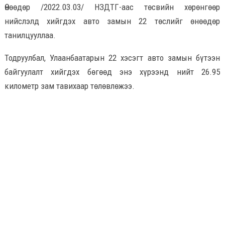
Өнөөдөр /2022.03.03/ НЗДТГ-аас төсвийн хөрөнгөөр
нийслэлд хийгдэх авто замын 22 төслийг өнөөдөр
танилцууллаа.
Тодруулбал, Улаанбаатарын 22 хэсэгт авто замын бүтээн
байгуулалт хийгдэх бөгөөд энэ хүрээнд нийт 26.95
километр зам тавихаар төлөвлөжээ.