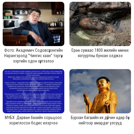
Фото: Академич Содовсүрэнгийн
Ерөө сумаас 1800 жилийн өмнөх
Нарангэрэлд “Чингис хаан” тэргүүн
язгууртны бунхан олджээ
зэргийн одон хүртээлээ
МҮБХ: Дөрвөн бөхийн сорьцоос
Бурхан багшийн их дүйчин өдөр бүх
хориглосон бодис илэрчээ
нийтээр амардаг улсууд