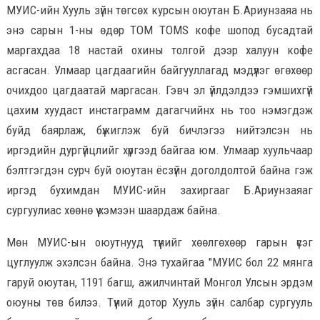
МУИС-ийн Хууль зүйн төгсөх курсын оюутан Б.Ариунзаяа нь
энэ сарын 1-ны өдөр TOM TOMS кофе шопод бусадтай
маргахдаа 18 настай охины толгой дээр халуун кофе
асгасан. Улмаар цагдаагийн байгууллагад мэдүүлэг өгөхөөр
очихдоо цагдаатай маргасан. Гэвч эл үйлдэлдээ гэмшихгүй
цахим хуудаст инстаграмм дагагчийнх нь тоо нэмэгдэж
буйд баярлаж, бүжиглэж буй бичлэгээ нийтэлсэн нь
иргэдийн дургүйцлийг хүргээд байгаа юм. Улмаар хуульчаар
бэлтгэгдэн сурч буй оюутан ёсзүйн доголдолтой байна гэж
иргэд бухимдан МУИС-ийн захиргааг Б.Ариунзаяаг
сургуулиас хөөнө үү хэмээн шаардаж байна.
Мөн МУИС-ын оюутнууд түүнийг хөөлгөхөөр гарын үсэг
цуглуулж эхэлсэн байна. Энэ тухайгаа "МУИС бол 22 мянга
гаруй оюутан, 1191 багш, ажилчинтай Монгол Улсын эрдэм
оюуны төв билээ. Түүний дотор Хууль зүйн салбар сургууль