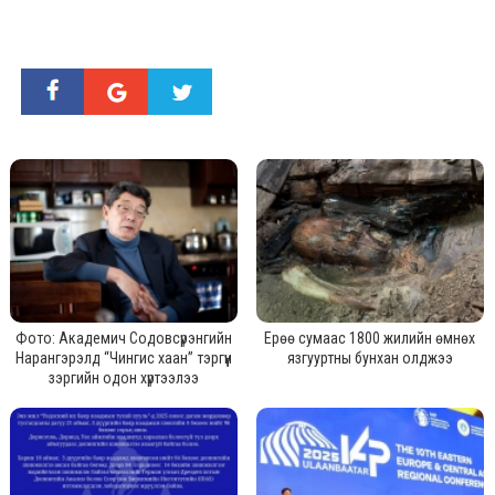
Фото: Академич Содовсүрэнгийн
Ерөө сумаас 1800 жилийн өмнөх
Нарангэрэлд “Чингис хаан” тэргүүн
язгууртны бунхан олджээ
зэргийн одон хүртээлээ