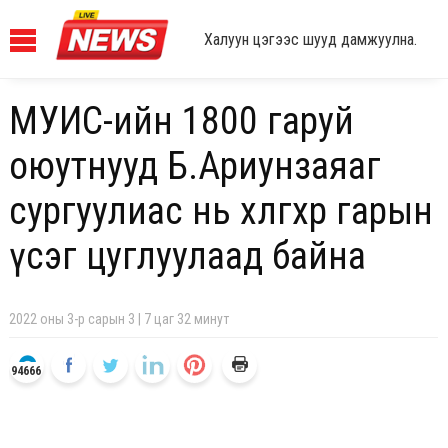
Халуун цэгээс шууд дамжуулна.
МУИС-ийн 1800 гаруй
оюутнууд Б.Ариунзаяаг
сургуулиас нь хөөлгөхөөр гарын
үсэг цуглуулаад байна
2022 оны 3-р сарын 3 | 7 цаг 32 минут
94666