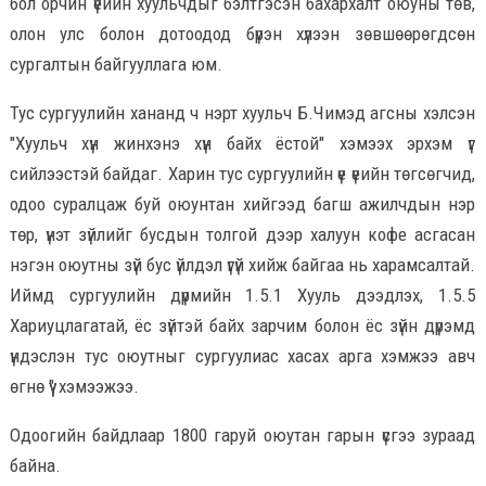
бол орчин үеийн хуульчдыг бэлтгэсэн бахархалт оюуны төв,
олон улс болон дотоодод бүрэн хүлээн зөвшөөрөгдсөн
сургалтын байгууллага юм.
Тус сургуулийн хананд ч нэрт хуульч Б.Чимэд агсны хэлсэн
"Хуульч хүн жинхэнэ хүн байх ёстой" хэмээх эрхэм үг
сийлээстэй байдаг. Харин тус сургуулийн үе үеийн төгсөгчид,
одоо суралцаж буй оюунтан хийгээд багш ажилчдын нэр
төр, үнэт зүйлийг бусдын толгой дээр халуун кофе асгасан
нэгэн оюутны зүй бус үйлдэл үгүй хийж байгаа нь харамсалтай.
Иймд сургуулийн дүрмийн 1.5.1 Хууль дээдлэх, 1.5.5
Хариуцлагатай, ёс зүйтэй байх зарчим болон ёс зүйн дүрэмд
үндэслэн тус оюутныг сургуулиас хасах арга хэмжээ авч
өгнө үү" хэмээжээ.
Одоогийн байдлаар 1800 гаруй оюутан гарын үсгээ зураад
байна.