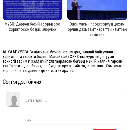
МҮБХ: Дөрвөн бөхийн сорьцоос
Олон улсын прокурорууд цахим
хориглосон бодис илэрчээ
орчин дахь гэмт хэрэгтэй хамтран
тэмцэнэ
АНХААРУУЛГА: Уншигчдын бичсэн сэтгэгдэлд манай байгууллага
хариуцлага хүлээхгүй болно. Манай сайт ХХЗХ-ны журмын дагуу зүй
зохисгүй зарим үг, хэллэгийг хязгаарласан бөгөөд мөн IP хаяг ил гарсан
тул Та сэтгэгдэл бичихдээ бусдын эрх ашгийг хүндэтгэн үзнэ үү. Хэм хэмжээ
зөрчсөн сэтгэгдлийг админ устгах эрхтэй.
Сэтгэгдэл бичих