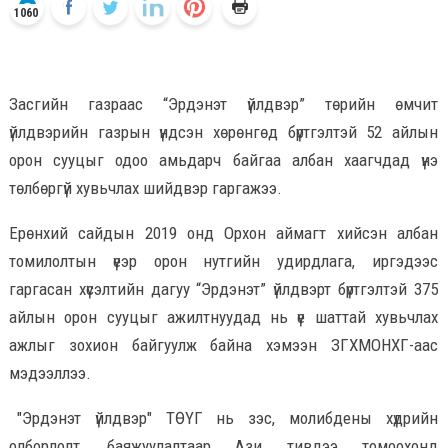
1060
Засгийн газраас “Эрдэнэт үйлдвэр” төрийн өмчит
үйлдвэрийн газрын үндсэн хөрөнгөд бүртгэлтэй 52 айлын
орон сууцыг одоо амьдарч байгаа албан хаагчдад үнэ
төлбөргүй хувьчлах шийдвэр гаргажээ.
Ерөнхий сайдын 2019 онд Орхон аймагт хийсэн албан
томилолтын үеэр орон нутгийн удирдлага, иргэдээс
гаргасан хүсэлтийн дагуу “Эрдэнэт” үйлдвэрт бүртгэлтэй 375
айлын орон сууцыг ажилтнуудад нь үе шаттай хувьчлах
ажлыг зохион байгуулж байна хэмээн ЗГХМОНХГ-аас
мэдээллээ.
"Эрдэнэт үйлдвэр" ТӨҮГ нь зэс, молибдены хүдрийн
олборлолт, баяжуулалтаар Ази тивдээ томоохонд