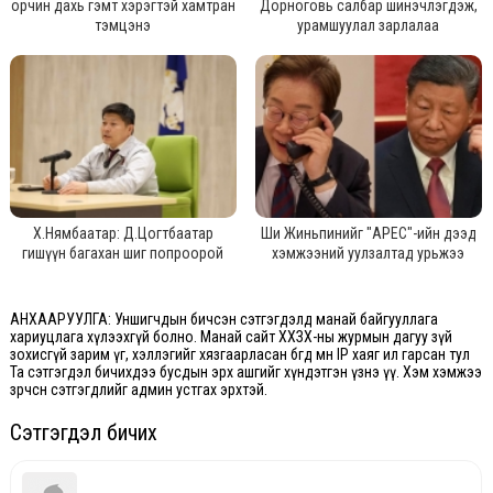
орчин дахь гэмт хэрэгтэй хамтран
Дорноговь салбар шинэчлэгдэж,
тэмцэнэ
урамшуулал зарлалаа
Х.Нямбаатар: Д.Цогтбаатар
Ши Жиньпинийг "APEC"-ийн дээд
гишүүн багахан шиг попроорой
хэмжээний уулзалтад урьжээ
АНХААРУУЛГА: Уншигчдын бичсэн сэтгэгдэлд манай байгууллага
хариуцлага хүлээхгүй болно. Манай сайт ХХЗХ-ны журмын дагуу зүй
зохисгүй зарим үг, хэллэгийг хязгаарласан бөгөөд мөн IP хаяг ил гарсан тул
Та сэтгэгдэл бичихдээ бусдын эрх ашгийг хүндэтгэн үзнэ үү. Хэм хэмжээ
зөрчсөн сэтгэгдлийг админ устгах эрхтэй.
Сэтгэгдэл бичих