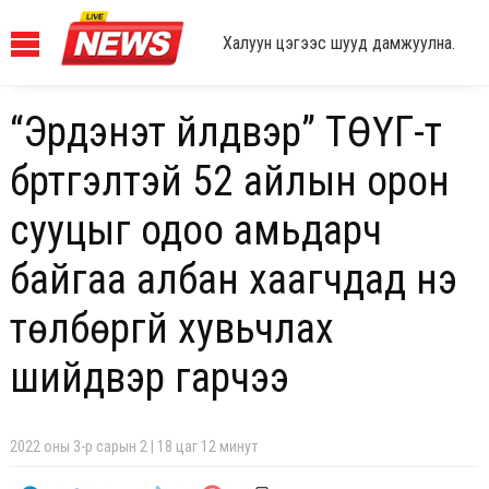
Халуун цэгээс шууд дамжуулна.
“Эрдэнэт үйлдвэр” ТӨҮГ-т
бүртгэлтэй 52 айлын орон
сууцыг одоо амьдарч
байгаа албан хаагчдад үнэ
төлбөргүй хувьчлах
шийдвэр гарчээ
2022 оны 3-р сарын 2 | 18 цаг 12 минут