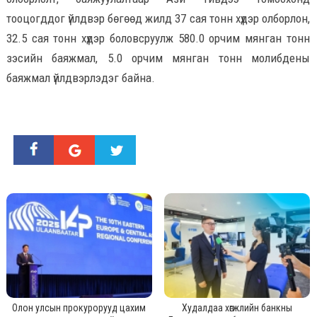
тооцогддог үйлдвэр бөгөөд жилд 37 сая тонн хүдэр олборлон,
32.5 сая тонн хүдэр боловсруулж 580.0 орчим мянган тонн
зэсийн баяжмал, 5.0 орчим мянган тонн молибдены
баяжмал үйлдвэрлэдэг байна.
Олон улсын прокурорууд цахим
Худалдаа хөгжлийн банкны