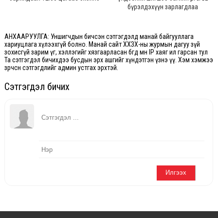
бүрэлдэхүүн зарлагдлаа
АНХААРУУЛГА: Уншигчдын бичсэн сэтгэгдэлд манай байгууллага
хариуцлага хүлээхгүй болно. Манай сайт ХХЗХ-ны журмын дагуу зүй
зохисгүй зарим үг, хэллэгийг хязгаарласан бөгөөд мөн IP хаяг ил гарсан тул
Та сэтгэгдэл бичихдээ бусдын эрх ашгийг хүндэтгэн үзнэ үү. Хэм хэмжээ
зөрчсөн сэтгэгдлийг админ устгах эрхтэй.
Сэтгэгдэл бичих