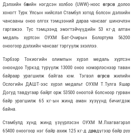
Дэлхийн бөхийн нэгдсэн холбоо (UWW)-ноос өнгөрсөн долоо
хоногт Турк Улсын нийслэл Стамбул хотод болсон дэлхийн
чансааны оноо олгох тэмцээний дараа чансааг шинэчлэн
гаргажээ. Тус тэмцээнд эмэгтэйчүүдийн 53 кг-д алтан
медаль хүртсэн ОУХМ Бат-Очирын Болортуяа 56200
оноогоор дэлхийн чансааг тэргүүлж эхэллээ.
Тэрбээр Токиогийн олимпын хүрэл медаль хүртсэн
оноондоо Туркэд түрүүлж 13000 оноо нэмэрлэснээр таван
байраар урагшилж байгаа юм. Тэгвэл өнгөрсөн жилийн
Ослогийн ДАШТ-ээс хүрэл медальт ОУХМ Т.Тулга Яшар
Догуд тавдугаар байрт орж 53500 оноотой болсноор гурван
байр урагшилж 65 кг-ын жинд аман хүзүүнд бичигдэж
байна.
Стамбулд хүнд жинд үзүүрлэсэн ОУХМ М.Лхагвагэрэл
65400 оноогоор нэг байр ахиж 125 кг-д дөрөвдүгээр байр руу