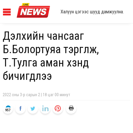
Халуун цэгээс шууд дамжуулна.
Дэлхийн чансааг
Б.Болортуяа тэргүүлж,
Т.Тулга аман хүзүүнд
бичигдлээ
2022 оны 3-р сарын 2 | 18 цаг 00 минут
957