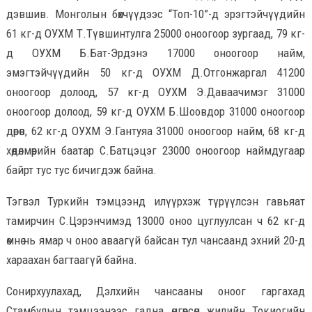
дэвшив. Монголын бөхчүүдээс “Топ-10”-д эрэгтэйчүүдийн
61 кг-д ОУХМ Т.Түвшинтулга 25000 оноогоор зургаад, 79 кг-
д ОУХМ Б.Бат-Эрдэнэ 17000 оноогоор найм,
эмэгтэйчүүдийн 50 кг-д ОУХМ Д.Отгонжаргал 41200
оноогоор долоод, 57 кг-д ОУХМ Э.Даваачимэг 31000
оноогоор долоод, 59 кг-д ОУХМ Б.Шоовдор 31000 оноогоор
дөрөв, 62 кг-д ОУХМ Э.Гантуяа 31000 оноогоор найм, 68 кг-д
хөдөлмөрийн баатар С.Батцэцэг 23000 оноогоор наймдугаар
байрт тус тус бичигдэж байна.
Тэгвэл Туркийн тэмцээнд илүүрхэж түрүүлсэн гавьяат
тамирчин С.Цэрэнчимэд 13000 оноо цуглуулсан ч 62 кг-д
өмнө нь ямар ч оноо аваагүй байсан тул чансаанд эхний 20-д
хараахан багтаагүй байна.
Сонирхуулахад, Дэлхийн чансааны оноог гаргахад
Стамбулын тэмцээнээс гадна өнгөрсөн жилийн Токиогийн