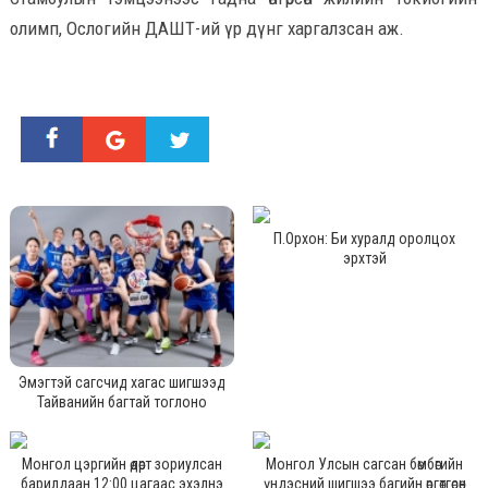
олимп, Ослогийн ДАШТ-ий үр дүнг харгалзсан аж.
П.Орхон: Би хуралд оролцох
эрхтэй
Эмэгтэй сагсчид хагас шигшээд
Тайванийн багтай тоглоно
Монгол цэргийн өдөрт зориулсан
Монгол Улсын сагсан бөмбөгийн
барилдаан 12:00 цагаас эхэлнэ
үндэсний шигшээ багийн өргөтгөсөн