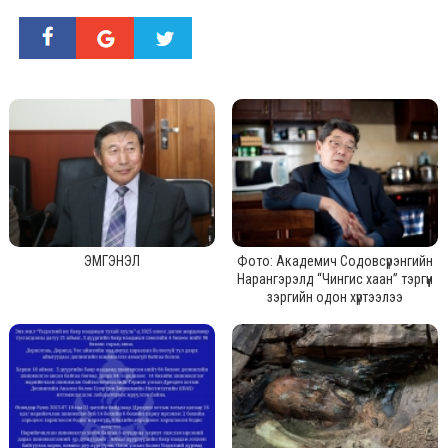
ЭМГЭНЭЛ
Фото: Академич Содовсүрэнгийн
Нарангэрэлд “Чингис хаан” тэргүүн
зэргийн одон хүртээлээ