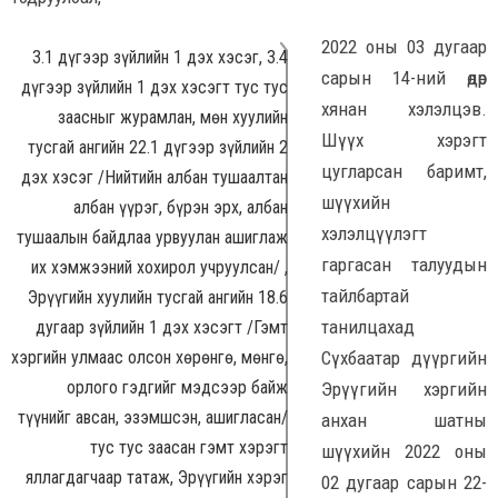
2022 оны 03 дугаар
3.1 дүгээр зүйлийн 1 дэх хэсэг, 3.4
сарын 14-ний өдөр
дүгээр зүйлийн 1 дэх хэсэгт тус тус
хянан хэлэлцэв.
заасныг журамлан, мөн хуулийн
Шүүх хэрэгт
тусгай ангийн 22.1 дүгээр зүйлийн 2
цугларсан баримт,
дэх хэсэг /Нийтийн албан тушаалтан
шүүхийн
албан үүрэг, бүрэн эрх, албан
хэлэлцүүлэгт
тушаалын байдлаа урвуулан ашиглаж
гаргасан талуудын
их хэмжээний хохирол учруулсан/ ,
тайлбартай
Эрүүгийн хуулийн тусгай ангийн 18.6
танилцахад
дугаар зүйлийн 1 дэх хэсэгт /Гэмт
хэргийн улмаас олсон хөрөнгө, мөнгө,
Сүхбаатар дүүргийн
орлого гэдгийг мэдсээр байж
Эрүүгийн хэргийн
түүнийг авсан, эзэмшсэн, ашигласан/
анхан шатны
тус тус заасан гэмт хэрэгт
шүүхийн 2022 оны
яллагдагчаар татаж, Эрүүгийн хэрэг
02 дугаар сарын 22-