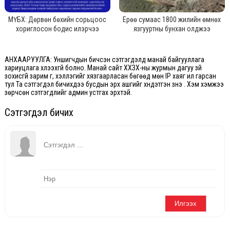
МҮБХ: Дөрвөн бөхийн сорьцоос
Ерөө сумаас 1800 жилийн өмнөх
хориглосон бодис илэрчээ
язгууртны бунхан олджээ
АНХААРУУЛГА: Уншигчдын бичсэн сэтгэгдэлд манай байгууллага
хариуцлага хүлээхгүй болно. Манай сайт ХХЗХ-ны журмын дагуу зүй
зохисгүй зарим үг, хэллэгийг хязгаарласан бөгөөд мөн IP хаяг ил гарсан
тул Та сэтгэгдэл бичихдээ бусдын эрх ашгийг хүндэтгэн үзнэ үү. Хэм хэмжээ
зөрчсөн сэтгэгдлийг админ устгах эрхтэй.
Сэтгэгдэл бичих