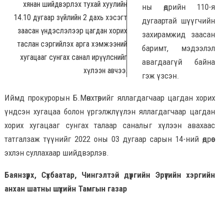
хянан шийдвэрлэх тухай хуулийн
ны өдрийн 110-я
14.10 дугаар зүйлийн 2 дахь хэсэгт
дугаартай шүүгчийн
заасан үндэслэлээр цагдан хорих
захирамжид заасан
таслан сэргийлэх арга хэмжээний
баримт, мэдээлэл
хугацааг сунгах санал ирүүлснийг
авагдаагүй байна
хүлээн авчээ.
гэж үзсэн.
Иймд прокурорын Б.Мөнхтөрийг яллагдагчаар цагдан хорих
үндсэн хугацаа болон үргэлжлүүлэн яллагдагчаар цагдан
хорих хугацааг сунгах талаар саналыг хүлээн авахаас
татгалзаж түүнийг 2022 оны 03 дугаар сарын 14-ний өдрөөс
эхлэн суллахаар шийдвэрлэв.
Баянзүрх, Сүхбаатар, Чингэлтэй дүүргийн Эрүүгийн хэргийн
анхан шатны шүүхийн Тамгын газар