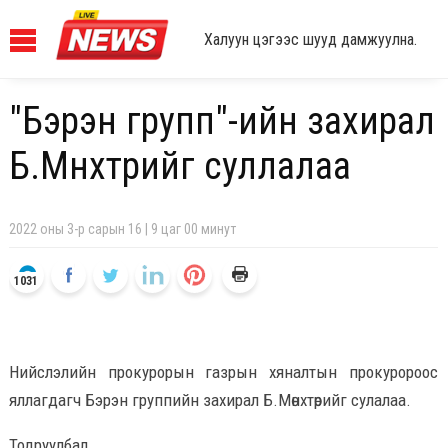
Халуун цэгээс шууд дамжуулна.
"Бэрэн групп"-ийн захирал
Б.Мөнхтөрийг суллалаа
2022 оны 3-р сарын 16 | 9 цаг 00 минут
1031
Нийслэлийн прокурорын газрын хяналтын прокуророос
яллагдагч Бэрэн группийн захирал Б.Мөнхтөрийг сулалаа.
Тодруулбал,