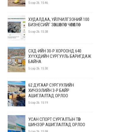
5 сар 26. 15:46
ХУДАЛДАА, ҮЙЛЧИЛГЭЭНИЙ 100
БИЗНЕСИЙГ ЗӨВШӨӨРЛӨӨС ЧӨЛӨӨЛЛӨӨ
5 сар 26. 15:38
СХД-ИЙН 30-Р ХОРООНД 640
ХҮҮХДИЙН СУРГУУЛЬ БАРИГДАЖ
БАЙНА
5 сар 26. 15:30
62 ДУГААР СУРГУУЛИЙН
ХИЧЭЭЛИЙН 3-Р БАЙР
АШИГЛАЛТАД ОРЛОО
5 сар 26. 15:19
УСАН СПОРТ СУРГАЛТЫН ТӨВ
ШИНЭЭР АШИГЛАЛТАД ОРЛОО
5 сар 26. 15:08