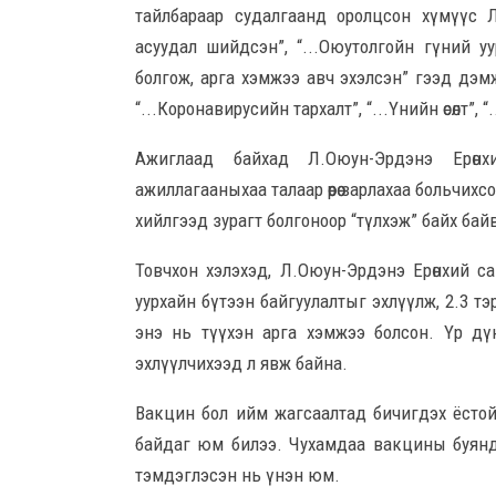
тайлбараар судалгаанд оролцсон хүмүүс Л.О
асуудал шийдсэн”, “...Оюутолгойн гүний уу
болгож, арга хэмжээ авч эхэлсэн” гээд дэмжс
“...Коронавирусийн тархалт”, “...Үнийн өсөлт”
Ажиглаад байхад Л.Оюун-Эрдэнэ Ерөнх
ажиллагааныхаа талаар өөрөө зарлахаа больчих
хийлгээд зурагт болгоноор “түлхэж” байх бай
Товчхон хэлэхэд, Л.Оюун-Эрдэнэ Ерөнхий 
уурхайн бүтээн байгуулалтыг эхлүүлж, 2.3 т
энэ нь түүхэн арга хэмжээ болсон. Үр дү
эхлүүлчихээд л явж байна.
Вакцин бол ийм жагсаалтад бичигдэх ёстой
байдаг юм билээ. Чухамдаа вакцины буянд
тэмдэглэсэн нь үнэн юм.