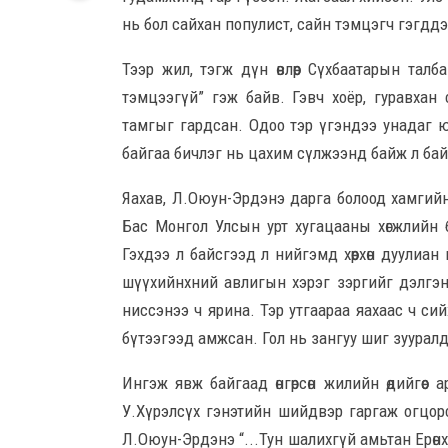
нь бол сайхан популист, сайн тэмцэгч гэгддэ
Тээр жил, тэгж дүн өвлөөр Сүхбаатарын тал
тэмцээгүй” гэж байв. Гэвч хоёр, гуравхан
тамгыг гардсан. Одоо тэр үгэндээ унадаг ю
байгаа бичлэг нь цахим сүлжээнд байж л бай
Яахав, Л.Оюун-Эрдэнэ дарга болоод хамгийн
Бас Монгол Улсын урт хугацааны хөгжлийн 
Гэхдээ л байсгээд л нийгэмд хөөрхөн дуулиан
шүүхийнхний авлигын хэрэг зэргийг дэлгэнэ. Өө
ниссэнээ ч ярина. Тэр утгаараа яахаас ч сий
бүтээгээд амжсан. Гол нь зангуу шиг зууралд
Ингэж явж байгаад өнгөрсөн жилийн өдийгөөс
У.Хүрэлсүх гэнэтийн шийдвэр гаргаж огцор
Л.Оюун-Эрдэнэ “...Тун шалихгүй амьтан Ерөн