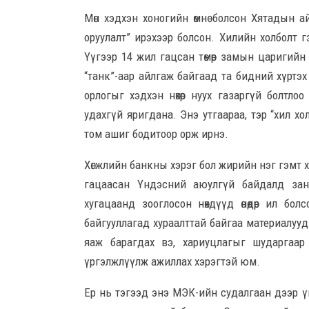
Мөн хэдхэн хоногийн өмнө болсон Хятадын а
оруулалт” ирэхээр болсон. Хилийн холболт 
Үүгээр 14 жил гацсан төмөр замын царигийн
“танк”-аар айлгаж байгаад та бидний хүртэ
орлогыг хэдхэн нөхөр нуух газаргүй болтло
удахгүй яригдана. Энэ утгаараа, тэр “хил х
том ашиг бодитоор орж ирнэ.
Хөгжлийн банкны хэрэг бол жирийн нэг гэмт х
гацаасан Үндэсний аюулгүй байдалд зана
хугацаанд зооглосон нөхдүүд өнөөдөр ил бо
байгууллагад хураалттай байгаа материалууд 
яаж барагдах вэ, хариуцлагыг шударгаар
үргэлжлүүлж ажиллах хэрэгтэй юм.
Ер нь тэгээд энэ МЭК-ийн судалгаан дээр ү