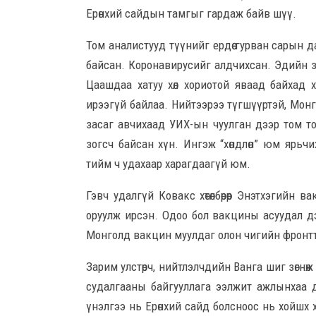
Ерөнхий сайдын тамгыг гардаж байв шүү.
Том аналистууд түүнийг ердөө гурван сарын д
байсан. Коронавирусийг алдчихсан. Эдийн з
Цаашдаа хатуу хөл хориотой яваад байхад
ирээгүй байлаа. Нийтээрээ түгшүүртэй, Мон
засаг авчихаад УИХ-ын чуулган дээр том то
зогсч байсан хүн. Ингэж “хөндлөн” юм ярьчи
тийм ч удахаар харагдаагүй юм.
Гэвч удалгүй Ковакс хөтөлбөрөөр Энэтхэгийн
оруулж ирсэн. Одоо бол вакцины асуудал дээ
Монголд вакцин муулдаг олон чигийн фронтт
Зарим улстөрч, нийтлэлчдийн Ванга шиг зөгнөж
судалгааны байгууллага ээлжит ажлынхаа 
үнэлгээ нь Ерөнхий сайд болсноос нь хойшх