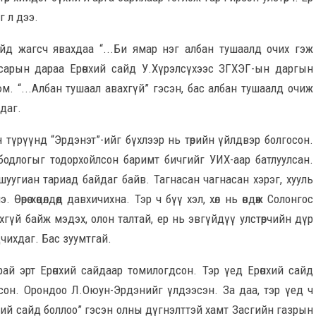
г л дээ.
байд жагсч явахдаа “...Би ямар нэг албан тушаалд очих гэж
 сарын дараа Ерөнхий сайд У.Хүрэлсүхээс ЗГХЭГ-ын даргын
м. “...Албан тушаал авахгүй” гэсэн, бас албан тушаалд очиж
даг.
 түрүүнд “Эрдэнэт”-ийг бүхлээр нь төрийн үйлдвэр болгосон.
бодлогыг тодорхойлсон баримт бичгийг УИХ-аар батлуулсан.
 шуугиан тариад байдаг байв. Тагнасан чагнасан хэрэг, хууль
рөө хөөцөлдөөд давхичихна. Тэр ч бүү хэл, хөл нь өвдөж Солонгос
хгүй байж мэдэх, олон талтай, ер нь эвгүйдүү улстөрчийн дүр
чихдаг. Бас зуумтгай.
 арай эрт Ерөнхий сайдаар томилогдсон. Тэр үед Ерөнхий сайд
сон. Орондоо Л.Оюун-Эрдэнийг үлдээсэн. За даа, тэр үед ч
хий сайд боллоо” гэсэн олны дүгнэлттэй хамт Засгийн газрын