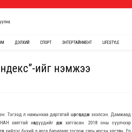
уулна.
ЭМ
ДЭЛХИЙ
СПОРТ
ЭНТЕРТАЙНМЕНТ
LIFESTYLE
ндекс”-ийг нэмжээ
. Тэгээд л намынхаа даргатай шөргөөцөлдөж эхэлсэн. Дамжаад
АН хаягтай нөхдүүдийг өдөж хатгасан. 2018 оны сүүлчээр
р хийдэг бүхий л арга барилаар тоглож гарч ирсэн улстөрч. Ер