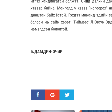
итгэх хандлагатай болжээ. Өнөөдөр дэлхий 
хэвээр байна. Монголд ч хэзээ “ногоорох” н
даацтай байх ёстой. Гэхдээ манайд эдийн з
болсон нь сайн хэрэг. Тиймээс Л.Оюун-Эр
нэмэгдсэн бололтой.
Б.ДАМДИН-ОЧИР