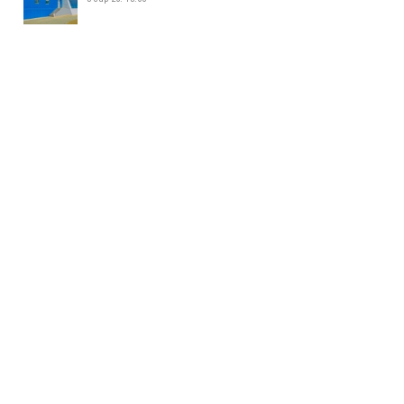
ЖИЖИГ, ДУНД ҮЙЛДВЭР
ЭРХЛЭГЧДИЙН УДИРДАХ
АЖИЛТНУУДЫН УУЛЗАЛТ БОЛЛОО
5 сар 26. 14:34
БАЯНХОШУУНД 169 ДҮГЭЭР
СУРГУУЛЬ НЭЭЛТЭЭ ХИЙЛЭЭ
5 сар 26. 14:25
МАЛ АЖ АХУЙ ЭРХЛЭХИЙГ
ХОРИГЛОСОН БҮСЭЭС МАЛТАЙ
ИРГЭДИЙГ ГАРГАХ АЖЛЫГ
ЗОХИОН БАЙГУУЛЖ БАЙНА
5 сар 26. 14:16
158-Р ЦЭЦЭРЛЭГИЙН ГАДНА
ТАЛБАЙД 35 АВТОМАШИНЫ