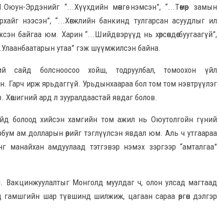
юун-Эрдэнийг “...Хүүхдийн мөнгө нэмсэн”, “...Төмөр замын
рхайг нээсэн”, “...Хөгжлийн банкинд тулгарсан асуудлыг ил
эн байгаа юм. Харин “...Шийдвэрүүд нь хөрсөндөө буугаагүй”,
, “..Улаанбаатарын утаа” гэж шүүмжилсэн байна.
ий сайд болсноосоо хойш, тодруулбал, томоохон үйл
сон. Гарч ирж ярьдаггүй. Урьдынхаараа бол том том нэвтрүүлэг
в. Хөшигний ард л зууралдаастай явдаг болов.
сайд болоод хийсэн хамгийн том ажил нь Оюутолгойн гүний
эрбум ам.долларын өрийг тэглүүлсэн явдал юм. Аль ч утгаараа
нг манайхан амдуулаад тэтгэвэр нэмэх зэргээр “амталгаа”
. Вакцинжуулалтыг Монголд муулдаг ч, олон улсад магтаад
 гамшгийн шар түвшинд шилжиж, цагаан сараа өргөн дэлгэр