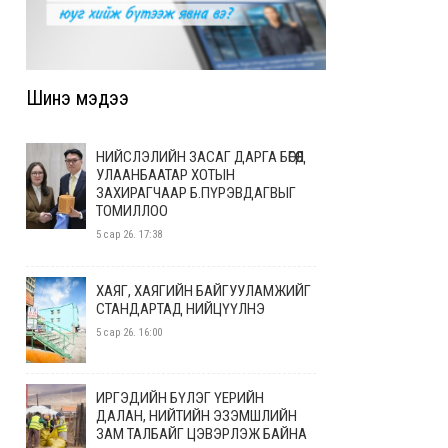
Шинэ мэдээ
НИЙСЛЭЛИЙН ЗАСАГ ДАРГА БӨГӨӨД
УЛААНБААТАР ХОТЫН
ЗАХИРАГЧААР Б.ПҮРЭВДАГВЫГ
ТОМИЛЛОО
5 сар 26. 17:38
ХАЯГ, ХАЯГИЙН БАЙГУУЛАМЖИЙГ
СТАНДАРТАД НИЙЦҮҮЛНЭ
5 сар 26. 16:00
ИРГЭДИЙН БҮЛЭГ ҮЕРИЙН
ДАЛАН, НИЙТИЙН ЭЗЭМШЛИЙН
ЗАМ ТАЛБАЙГ ЦЭВЭРЛЭЖ БАЙНА