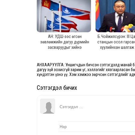
АН: УДШ-ээс өгсөн
Б.Чойжилсүрэн: III Ц
зөвлөмжийн дагуу дүрмийн
станцын осол гарсан
засваруудыг хийнэ
хуулийнхан шалгаж
учраас бид орж ча
байгаа, нэвтрэх эрх
АНХААРУУЛГА: Уншигчдын бичсэн сэтгэгдэлд манай ба
дагуу зүй зохисгүй зарим үг, хэллэгийг хязгаарласан б
хүндэтгэн үзнэ үү. Хэм хэмжээ зөрчсөн сэтгэгдлийг ад
Сэтгэгдэл бичих