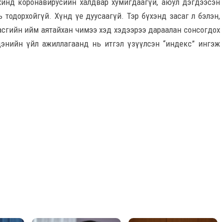
дахинд коронавирусийн халдвар хумигдаагүй, аюул дэгдээсэн
ь тодорхойгүй. Хүнд үе дуусаагүй. Тэр бүхэнд засаг л бэлэн,
асгийн ийм аятайхан чимээ хэд хэдээрээ дараалан сонсогдох
дэнийн үйл ажиллагаанд нь итгэл үзүүлсэн “индекс” ингэж