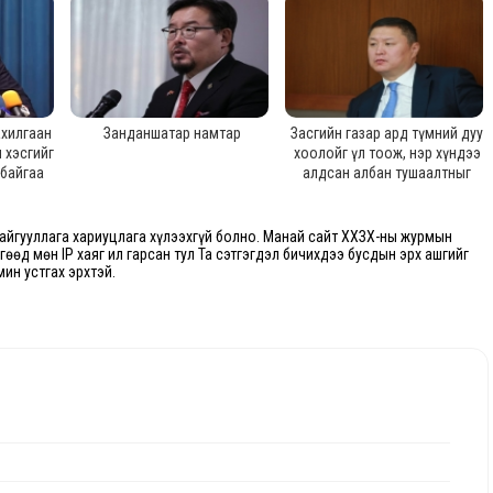
ахилгаан
Занданшатар намтар
Засгийн газар ард түмний дуу
 хэсгийг
хоолойг үл тоож, нэр хүндээ
 байгаа
алдсан албан тушаалтныг
дахгүй
Тайвань дахь төлөөлөгчөөр
 хүссэн
томилохоор хэлэлцэж байна
йгууллага хариуцлага хүлээхгүй болно. Манай сайт ХХЗХ-ны журмын
өгөөд мөн IP хаяг ил гарсан тул Та сэтгэгдэл бичихдээ бусдын эрх ашгийг
мин устгах эрхтэй.