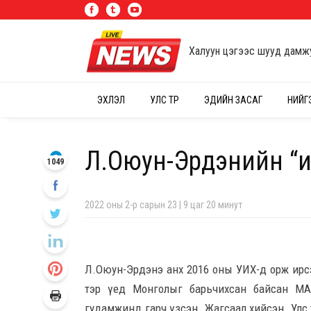
Халуун цэгээс шууд дамж
ЭХЛЭЛ
УЛС ТӨР
ЭДИЙН ЗАСАГ
НИЙГ
Л.Оюун-Эрдэнийн “и
1049
2022 оны 2-р сарын 23 | 9 цаг 20 минут
Л.Оюун-Эрдэнэ анх 2016 оны УИХ-д орж ирсэн
тэр үед Монголыг барьчихсан байсан МАН
гудамжинд гарч үзсэн. Жагсаал хийсэн. Улс тө