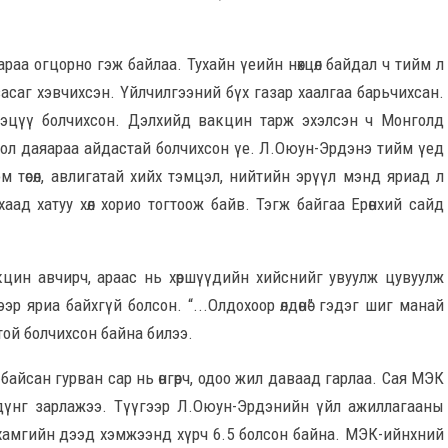
араа огцорно гэж байлаа. Тухайн үеийн нөхцөл байдал ч тийм л
асаг хэвчихсэн. Үйлчилгээний бүх газар хаалгаа барьчихсан.
 хэцүү болчихсон. Дэлхийд вакцин тарж эхэлсэн ч Монголд
гол даяараа айдастай болчихсон үе. Л.Оюун-Эрдэнэ тийм үед
м төсөл, авлигатай хийх тэмцэл, нийтийн эрүүл мэнд яриад л
хаад хатуу хөл хорио тогтоож байв. Тэгж байгаа Ерөнхий сайд
 вакцин авчирч, араас нь хөршүүдийн хийснийг увуулж цувуулж
р яриа байхгүй болсон. “...Олдохоор өлдөнө” гэдэг шиг манай
ой болчихсон байна билээ.
 байсан гурван сар нь өнгөрч, одоо жил даваад гарлаа. Сая МЭК
дүнг зарлажээ. Түүгээр Л.Оюун-Эрдэнийн үйл ажиллагааны
 хамгийн дээд хэмжээнд хүрч 6.5 болсон байна. МЭК-ийнхний