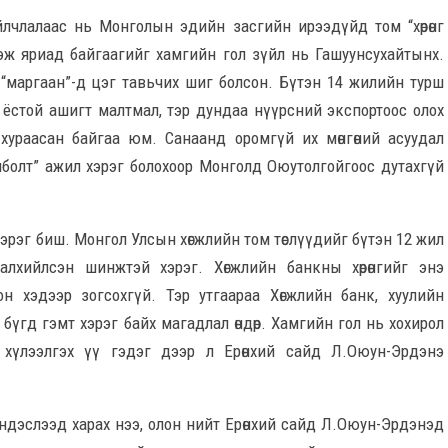
йлчлалаас нь Монголын эдийн засгийн ирээдүйд том “хөрөнгө
гэж яриад байгаагийг хамгийн гол зүйл нь Гашуунсухайтынх.
 “маргаан”-д цэг тавьчих шиг болсон. Бүтэн 14 жилийн турш
х ёстой ашигт малтмал, тэр дундаа нүүрсний экспортоос олох
о хураасан байгаа юм. Санаанд оромгүй их мөнгөний асуудал
олболт” ажил хэрэг болохоор Монголд Оюутолгойгоос дутахгүй
эрэг биш. Монгол Улсын хөгжлийн том төслүүдийг бүтэн 12 жил
лхийлсэн шинжтэй хэрэг. Хөгжлийн банкны хөрөнгийг энэ
лсон хэдээр зогсохгүй. Тэр утгаараа Хөгжлийн банк, хуулийн
бүгд гэмт хэрэг байх магадлал өндөр. Хамгийн гол нь хохирол
 хүлээлгэх үү гэдэг дээр л Ерөнхий сайд Л.Оюун-Эрдэнэ
ндэслээд харах нээ, олон нийт Ерөнхий сайд Л.Оюун-Эрдэнэд