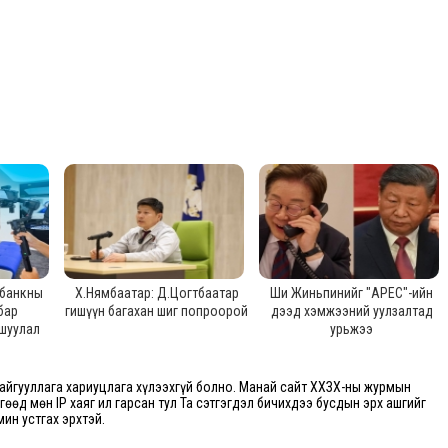
 банкны
Х.Нямбаатар: Д.Цогтбаатар
Ши Жиньпинийг "APEC"-ийн
бар
гишүүн багахан шиг попроорой
дээд хэмжээний уулзалтад
шуулал
урьжээ
йгууллага хариуцлага хүлээхгүй болно. Манай сайт ХХЗХ-ны журмын
өгөөд мөн IP хаяг ил гарсан тул Та сэтгэгдэл бичихдээ бусдын эрх ашгийг
мин устгах эрхтэй.