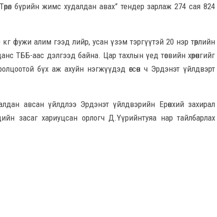
Төрөл бүрийн жимс худалдан авах” тендер зарлаж 274 сая 824
0 кг фужи алим гээд лийр, усан үзэм тэргүүтэй 20 нэр төрлийн
с ТББ-аас дэлгээд байна. Цар тахлын үед төсвийн хөрөнгийг
ролцоотой бүх аж ахуйн нэгжүүдэд өгсөн ч Эрдэнэт үйлдвэрт
алдан
авсан үйлдлээ Эрдэнэт үйлдвэрийн Ерөнхий захирал
дийн засаг хариуцсан орлогч Д.
Үүрийнтуяа
нар тайлбарлах