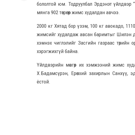
бололтой юм. Тодруулбал Эрдэнэт үйлдвэр “
мянга 902 төгрөгөөр жимс худалдан авчээ.
2000 кг Хятад бор үзэм, 100 кг авокадо, 111
жимсийг худалдаж авсан баримтыг Шилэн дан
хэмнэх чиглэлийг Засгийн газраас төрийн о
хэрэгжихгүй байна.
Үйлдвэрийн мөнгөөр
их хэмжээний
жимс худ
Х.Бадамсүрэн, Ерөнхий захирлын Санхүү, э
ёстой.