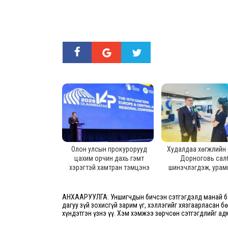
Олон улсын прокурорууд
Худалдаа хөгжлийн
цахим орчин дахь гэмт
Дорноговь сал
хэрэгтэй хамтран тэмцэнэ
шинэчлэгдэж, урам
зарлалаа
АНХААРУУЛГА: Уншигчдын бичсэн сэтгэгдэлд манай ба
дагуу зүй зохисгүй зарим үг, хэллэгийг хязгаарласан б
хүндэтгэн үзнэ үү. Хэм хэмжээ зөрчсөн сэтгэгдлийг ад