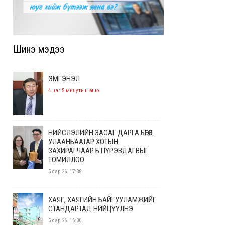
Шинэ мэдээ
ЭМГЭНЭЛ
4 цаг 5 минутын өмнө
НИЙСЛЭЛИЙН ЗАСАГ ДАРГА БӨГӨӨД
УЛААНБААТАР ХОТЫН
ЗАХИРАГЧААР Б.ПҮРЭВДАГВЫГ
ТОМИЛЛОО
5 сар 26. 17:38
ХАЯГ, ХАЯГИЙН БАЙГУУЛАМЖИЙГ
СТАНДАРТАД НИЙЦҮҮЛНЭ
5 сар 26. 16:00