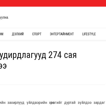
уулна.
ЭМ
ДЭЛХИЙ
СПОРТ
ЭНТЕРТАЙНМЕНТ
LIFESTYLE
удирдлагууд 274 сая
ээ
ийн захирлууд үйлдвэрийн хөрөнгийг дуртай зүйлдээ зардаг