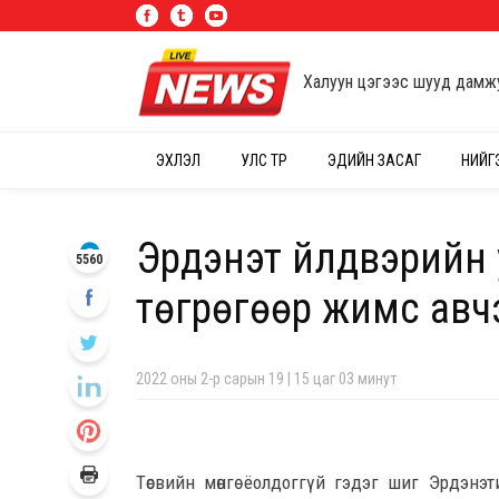
Халуун цэгээс шууд дамж
ЭХЛЭЛ
УЛС ТӨР
ЭДИЙН ЗАСАГ
НИЙГ
Эрдэнэт үйлдвэрийн 
5560
төгрөгөөр жимс авч
2022 оны 2-р сарын 19 | 15 цаг 03 минут
Төсвийн мөнгө ёолдоггүй гэдэг шиг Эрдэнэт