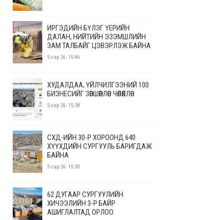
ИРГЭДИЙН БҮЛЭГ ҮЕРИЙН
ДАЛАН, НИЙТИЙН ЭЗЭМШЛИЙН
ЗАМ ТАЛБАЙГ ЦЭВЭРЛЭЖ БАЙНА
5 сар 26. 15:46
ХУДАЛДАА, ҮЙЛЧИЛГЭЭНИЙ 100
БИЗНЕСИЙГ ЗӨВШӨӨРЛӨӨС ЧӨЛӨӨЛЛӨӨ
5 сар 26. 15:38
СХД-ИЙН 30-Р ХОРООНД 640
ХҮҮХДИЙН СУРГУУЛЬ БАРИГДАЖ
БАЙНА
5 сар 26. 15:30
62 ДУГААР СУРГУУЛИЙН
ХИЧЭЭЛИЙН 3-Р БАЙР
АШИГЛАЛТАД ОРЛОО