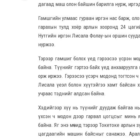
дагаад маш олон байшин барилга нурж, иргэд 
Гамшгийн улмаас гурван иргэн нас барж, олон х
гарахын тулд хоёр арлын хооронд 24 цаги
Нутгийн иргэн Лисала Фолау-ын оршин суудаг
нуржээ.
Тэрээр гамшиг болох үед гэрээсээ үсрэн мод
байна. Түүнийг гэртээ байх үед анхааруулга 
орж иржээ. Гэрээсээ үсэрч модонд тогтсон ч
Лисала үеэл болон хүүтэйгээ хамт байсан 
учраас тэднийг алдсан байна.
Хэдийгээр хүү нь түүнийг дуудаж байгаа нь
үхсэн ч модон дээр гарвал цогцсыг минь я
байна. Яг энэ мөчид тэрээр Токетоке арлын зү
цагдаагийн машин байсныг санажээ. Арал ру