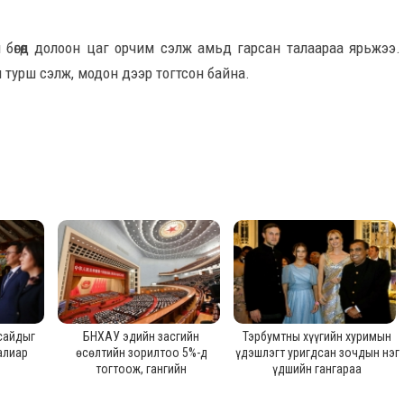
 бөгөөд долоон цаг орчим сэлж амьд гарсан талаараа ярьжээ.
 турш сэлж, модон дээр тогтсон байна.
сайдыг
БНХАУ эдийн засгийн
Тэрбумтны хүүгийн хуримын
алиар
өсөлтийн зорилтоо 5%-д
үдэшлэгт уригдсан зочдын нэг
тогтоож, гангийн
үдшийн гангараа
үйлдвэрлэлээ бууруулах
амлалт өглөө