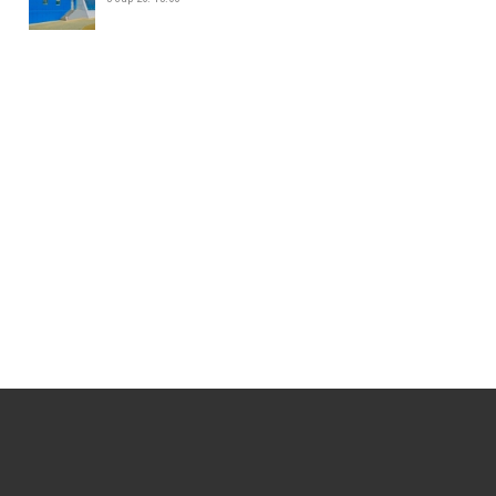
ЖИЖИГ, ДУНД ҮЙЛДВЭР
ЭРХЛЭГЧДИЙН УДИРДАХ
АЖИЛТНУУДЫН УУЛЗАЛТ БОЛЛОО
5 сар 26. 14:34
БАЯНХОШУУНД 169 ДҮГЭЭР
СУРГУУЛЬ НЭЭЛТЭЭ ХИЙЛЭЭ
5 сар 26. 14:25
МАЛ АЖ АХУЙ ЭРХЛЭХИЙГ
ХОРИГЛОСОН БҮСЭЭС МАЛТАЙ
ИРГЭДИЙГ ГАРГАХ АЖЛЫГ
ЗОХИОН БАЙГУУЛЖ БАЙНА
5 сар 26. 14:16
158-Р ЦЭЦЭРЛЭГИЙН ГАДНА
ТАЛБАЙД 35 АВТОМАШИНЫ