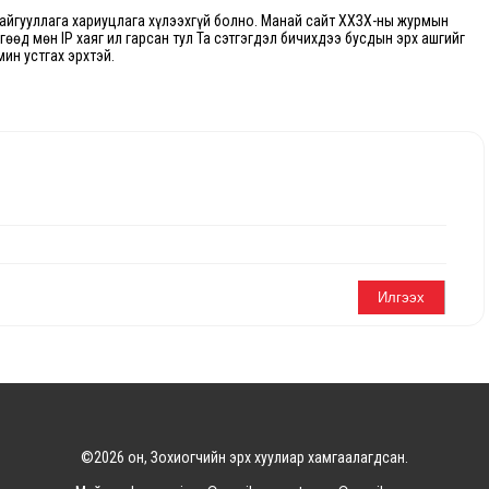
йгууллага хариуцлага хүлээхгүй болно. Манай сайт ХХЗХ-ны журмын
өгөөд мөн IP хаяг ил гарсан тул Та сэтгэгдэл бичихдээ бусдын эрх ашгийг
мин устгах эрхтэй.
©2026 он, Зохиогчийн эрх хуулиар хамгаалагдсан.