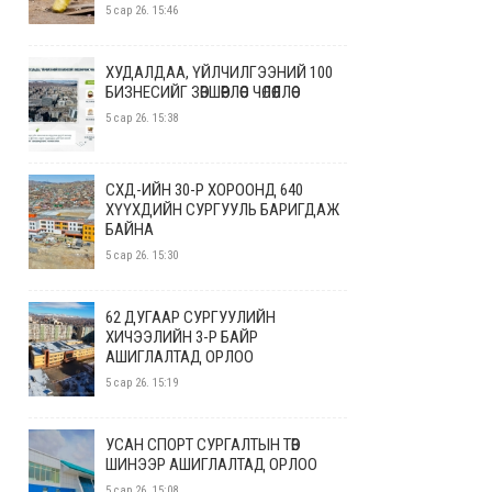
5 сар 26. 15:46
ХУДАЛДАА, ҮЙЛЧИЛГЭЭНИЙ 100
БИЗНЕСИЙГ ЗӨВШӨӨРЛӨӨС ЧӨЛӨӨЛЛӨӨ
5 сар 26. 15:38
СХД-ИЙН 30-Р ХОРООНД 640
ХҮҮХДИЙН СУРГУУЛЬ БАРИГДАЖ
БАЙНА
5 сар 26. 15:30
62 ДУГААР СУРГУУЛИЙН
ХИЧЭЭЛИЙН 3-Р БАЙР
АШИГЛАЛТАД ОРЛОО
5 сар 26. 15:19
УСАН СПОРТ СУРГАЛТЫН ТӨВ
ШИНЭЭР АШИГЛАЛТАД ОРЛОО
5 сар 26. 15:08