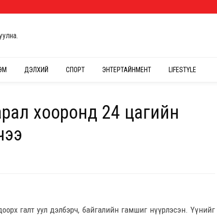
уулна.
ЭМ
ДЭЛХИЙ
СПОРТ
ЭНТЕРТАЙНМЕНТ
LIFESTYLE
арал хооронд 24 цагийн
чээ
 доорх галт уул дэлбэрч, байгалийн гамшиг нүүрлэсэн. Үүнийг