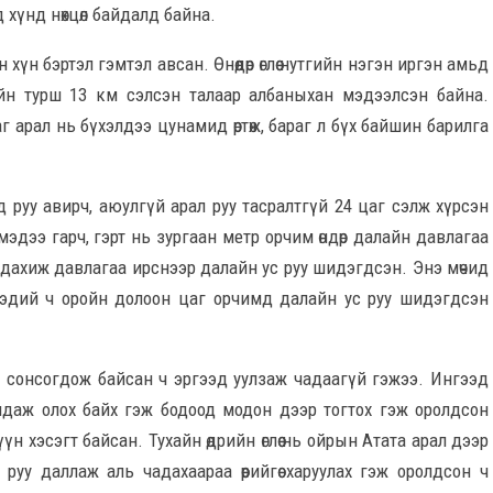
хүнд нөхцөл байдалд байна.
үн бэртэл гэмтэл авсан. Өнөөдөр өглөө нутгийн нэгэн иргэн амьд
йн турш 13 км сэлсэн талаар албаныхан мэдээлсэн байна.
 арал нь бүхэлдээ цунамид өртөж, бараг л бүх байшин барилга
 руу авирч, аюулгүй арал руу тасралтгүй 24 цаг сэлж хүрсэн
мэдээ гарч, гэрт нь зургаан метр орчим өндөр далайн давлагаа
 дахиж давлагаа ирснээр далайн ус руу шидэгдсэн. Энэ мөчид
хэдий ч оройн долоон цаг орчимд далайн ус руу шидэгдсэн
 сонсогдож байсан ч эргээд уулзаж чадаагүй гэжээ. Ингээд
даж олох байх гэж бодоод модон дээр тогтох гэж оролдсон
үн хэсэгт байсан. Тухайн өдрийн өглөө нь ойрын Атата арал дээр
у даллаж аль чадахаараа өөрийгөө харуулах гэж оролдсон ч