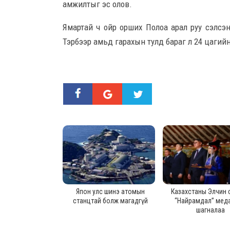
амжилтыг эс олов.
Ямартай ч ойр орших Полоа арал руу сэлсэн
Тэрбээр амьд гарахын тулд бараг л 24 цагийн
Япон улс шинэ атомын
Казахстаны Элчин 
станцтай болж магадгүй
“Найрамдал” мед
шагналаа