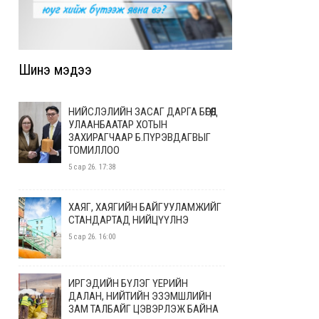
Шинэ мэдээ
НИЙСЛЭЛИЙН ЗАСАГ ДАРГА БӨГӨӨД
УЛААНБААТАР ХОТЫН
ЗАХИРАГЧААР Б.ПҮРЭВДАГВЫГ
ТОМИЛЛОО
5 сар 26. 17:38
ХАЯГ, ХАЯГИЙН БАЙГУУЛАМЖИЙГ
СТАНДАРТАД НИЙЦҮҮЛНЭ
5 сар 26. 16:00
ИРГЭДИЙН БҮЛЭГ ҮЕРИЙН
ДАЛАН, НИЙТИЙН ЭЗЭМШЛИЙН
ЗАМ ТАЛБАЙГ ЦЭВЭРЛЭЖ БАЙНА