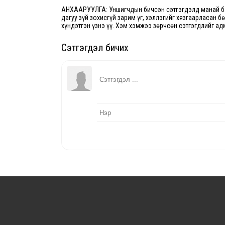
АНХААРУУЛГА: Уншигчдын бичсэн сэтгэгдэлд манай ба
дагуу зүй зохисгүй зарим үг, хэллэгийг хязгаарласан б
хүндэтгэн үзнэ үү. Хэм хэмжээ зөрчсөн сэтгэгдлийг ад
Сэтгэгдэл бичих