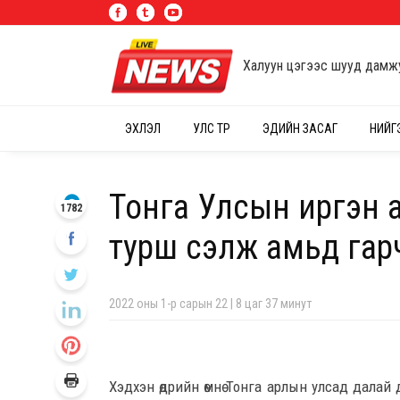
Халуун цэгээс шууд дамж
ЭХЛЭЛ
УЛС ТӨР
ЭДИЙН ЗАСАГ
НИЙГ
Тонга Улсын иргэн 
1782
турш сэлж амьд гар
2022 оны 1-р сарын 22 | 8 цаг 37 минут
Хэдхэн өдрийн өмнө Тонга арлын улсад далай