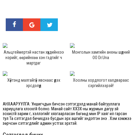
Альцгеймертэй настан хүүхдийнхээ
Монголын хамгийн анхны шүдний
нэрийг, өөрийнхөө хэн гэдгийг ч
ОО Dr.Una
мартдаг
Хүйтэнд малгайгүй явснаас үүдэх
Хоолны хордлогот халдвараас
эрсдэлүүд
сэргийлээрэй!
АНХААРУУЛГА: Уншигчдын бичсэн сэтгэгдэлд манай байгууллага
хариуцлага хүлээхгүй болно. Манай сайт ХХЗХ-ны журмын дагуу зүй
зохисгүй зарим үг, хэллэгийг хязгаарласан бөгөөд мөн IP хаяг ил гарсан
тул Та сэтгэгдэл бичихдээ бусдын эрх ашгийг хүндэтгэн үзнэ үү. Хэм хэмжээ
зөрчсөн сэтгэгдлийг админ устгах эрхтэй.
Сэтгэгдэл бичих