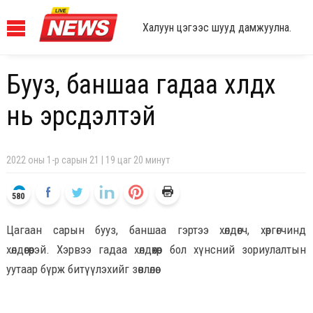
Халуун цэгээс шууд дамжуулна.
Бууз, баншаа гадаа хөлдөөх
нь эрсдэлтэй
2022 оны 1-р сарын 21 | 19 цаг 20 минут
580
Цагаан сарын бууз, баншаа гэртээ хөлдөөгч, хөргөгчиндөө
хөлдөөгөөрэй. Хэрвээ гадаа хөлдөөхөөр бол хүнсний зориулалтын
уутаар бүрж битүүлэхийг зөвлөлөө.