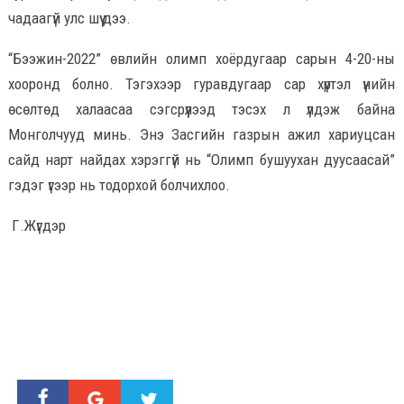
чадаагүй улс шүү дээ.
“Бээжин-2022” өвлийн олимп хоёрдугаар сарын 4-20-ны
хооронд болно. Тэгэхээр гуравдугаар сар хүртэл үнийн
өсөлтөд халаасаа сэгсрүүлээд тэсэх л үлдэж байна
Монголчууд минь. Энэ Засгийн газрын ажил хариуцсан
сайд нарт найдах хэрэггүй нь “Олимп бушуухан дуусаасай”
гэдэг үгээр нь тодорхой болчихлоо.
Г.Жүгдэр