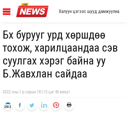
Халуун цэгээс шууд дамжуулна.
Бүх бурууг урд хөршдөө
тохож, харилцаандаа сэв
суулгах хэрэг байна уу
Б.Жавхлан сайдаа
2022 оны 1-р сарын 18 | 15 цаг 46 минут
2412