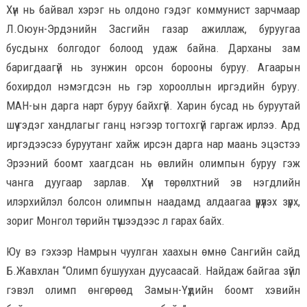
Хүн нь байвал хэрэг нь олдоно гэдэг коммунист зарчмаар
Л.Оюун-Эрдэнийн Засгийн газар ажиллаж, буруугаа
бусдынх болгодог болоод удаж байна. Дарханы зам
баригдаагүй нь зунжин орсон борооны буруу. Агаарын
бохирдол нэмэгдсэн нь гэр хорооллын иргэдийн буруу.
МАН-ын дарга нарт буруу байхгүй. Харин бусад нь буруутай
шүү гэдэг хандлагыг ганц нэгээр тогтохгүй гаргаж ирлээ. Ард
иргэдээсээ буруутанг хайж ирсэн дарга нар маань эцэстээ
Эрээний боомт хаагдсан нь өвлийн олимпын буруу гэж
чанга дуугаар зарлав. Хүн төрөлхтний эв нэгдлийн
илэрхийлэл болсон олимпын наадамд алдаагаа үүрүүлэх зүрх,
зориг Монгол төрийн түшээдээс л гарах байх.
Юу вэ гэхээр Намрын чуулган хаахын өмнө Сангийн сайд
Б.Жавхлан “Олимп бушуухан дуусаасай. Найдаж байгаа зүйл
гэвэл олимп өнгөрөөд Замын-Үүдийн боомт хэвийн