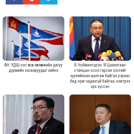
АН: УДШ-ээс өгсөн зөвлөмжийн дагуу
Б.Чойжилсүрэн: III Цахилгаан
дүрмийн засваруудыг хийнэ
станцын осол гарсан хэсгийг
хуулийнхан шалгаж байгаа учраас
бид орж чадахгүй байгаа, нэвтрэх
эрх хүссэн