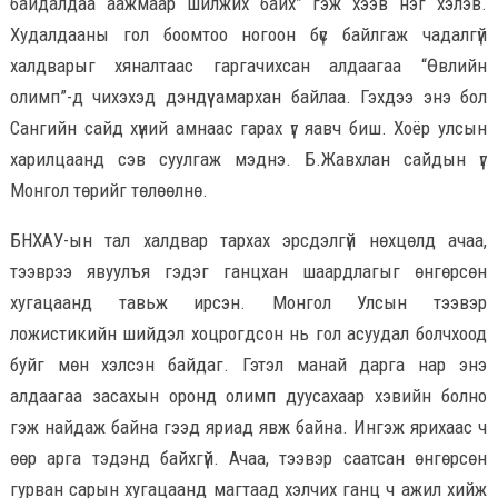
байдалдаа аажмаар шилжих байх” гэж хээв нэг хэлэв.
Худалдааны гол боомтоо ногоон бүс байлгаж чадалгүй
халдварыг хяналтаас гаргачихсан алдаагаа “Өвлийн
олимп”-д чихэхэд дэндүү амархан байлаа. Гэхдээ энэ бол
Сангийн сайд хүний амнаас гарах үг яавч биш. Хоёр улсын
харилцаанд сэв суулгаж мэднэ. Б.Жавхлан сайдын үг
Монгол төрийг төлөөлнө.
БНХАУ-ын тал халдвар тархах эрсдэлгүй нөхцөлд ачаа,
тээврээ явуулъя гэдэг ганцхан шаардлагыг өнгөрсөн
хугацаанд тавьж ирсэн. Монгол Улсын тээвэр
ложистикийн шийдэл хоцрогдсон нь гол асуудал болчхоод
буйг мөн хэлсэн байдаг. Гэтэл манай дарга нар энэ
алдаагаа засахын оронд олимп дуусахаар хэвийн болно
гэж найдаж байна гээд яриад явж байна. Ингэж ярихаас ч
өөр арга тэдэнд байхгүй. Ачаа, тээвэр саатсан өнгөрсөн
гурван сарын хугацаанд магтаад хэлчих ганц ч ажил хийж