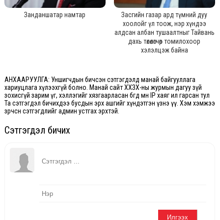
Занданшатар намтар
Засгийн газар ард түмний дуу
хоолойг үл тоож, нэр хүндээ
алдсан албан тушаалтныг Тайвань
дахь төлөөлөгчөөр томилохоор
хэлэлцэж байна
АНХААРУУЛГА: Уншигчдын бичсэн сэтгэгдэлд манай байгууллага
хариуцлага хүлээхгүй болно. Манай сайт ХХЗХ-ны журмын дагуу зүй
зохисгүй зарим үг, хэллэгийг хязгаарласан бөгөөд мөн IP хаяг ил гарсан тул
Та сэтгэгдэл бичихдээ бусдын эрх ашгийг хүндэтгэн үзнэ үү. Хэм хэмжээ
зөрчсөн сэтгэгдлийг админ устгах эрхтэй.
Сэтгэгдэл бичих