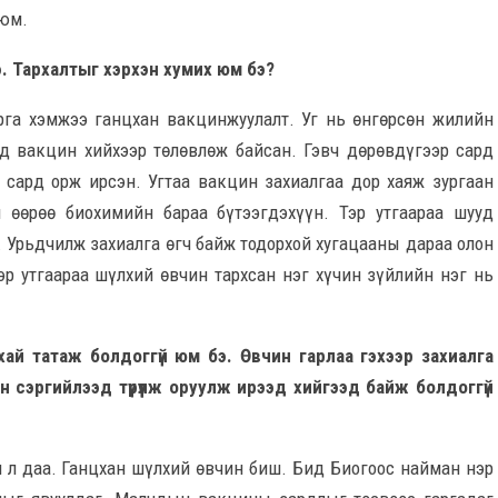
 юм.
э. Тархалтыг хэрхэн хумих юм бэ?
рга хэмжээ ганцхан вакцинжуулалт. Уг нь өнгөрсөн жилийн
рд вакцин хийхээр төлөвлөж байсан. Гэвч дөрөвдүгээр сард
 сард орж ирсэн. Угтаа вакцин захиалгаа дор хаяж зургаан
 өөрөө биохимийн бараа бүтээгдэхүүн. Тэр утгаараа шууд
 Урьдчилж захиалга өгч байж тодорхой хугацааны дараа олон
эр утгаараа шүлхий өвчин тархсан нэг хүчин зүйлийн нэг нь
хай татаж болдоггүй юм бэ. Өвчин гарлаа гэхээр захиалга
 сэргийлээд түрүүлж оруулж ирээд хийгээд байж болдоггүй
 л даа. Ганцхан шүлхий өвчин биш. Бид Биогоос найман нэр