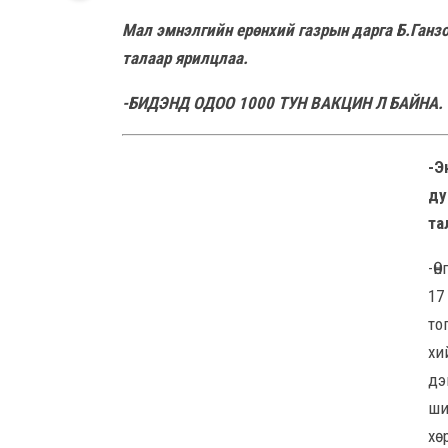
Мал эмнэлгийн ерөнхий газрын дарга Б.Ганз
талаар ярилцлаа.
-БИДЭНД ОДОО 1000 ТУН ВАКЦИН Л БАЙНА.
-Э
ду
та
-Ө
17
то
хи
дэ
ши
хө