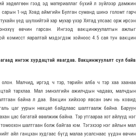
ий хөдөлгөөн гээд эд материаллаг бүхий л зүйлээр дамжин
р сарын 1-нд Ховд аймгийн Булган суманд шинэ голомт гарч
тухайн үед шүлхийтэй хар мухар үхэр Хятад улсаас орж ирсэн
 энэхүү өвчин гарсан. Ингээд вакцинжуулалтын ажлыг
ой комисст яаралтай мэдэгдэж хойноос 4.5 сая тун вакцин
яагаад ингэж хурдацтай явагдав. Вакцинжуулалт сул байв
олон. Малчид, иргэд ч тэр, төрийн алба ч тэр хаа хаанаа
дацтай тархлаа. Мал эмнэлгийн ажилчдын чадавх, малчдын
алтгаан байна л даа. Вакцин хийхээр явсан эмч нь ковид
йгаль цаг уурын нөхцөл байдлаас шалтгаалж байна. Баруун
хан цас багатай өвөлжиж байна. Тэр утгаараа хот айлууд нэг
х томоохон шалтгаан болж байгаа юм. Тэгэхээр нэг айлын мал
 нийт айл ганцхан худгаас бүгд малаа усалснаас үүдэн өвчин