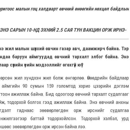
оригоос малын гоц халдварт өвчний өнөөгийн нөхцөл байдлын
 ЭНЭ САРЫН 10-НД ЭХНИЙ 2.5 САЯ ТУН ВАКЦИН ОРЖ ИРНЭ-
нэ жил малын шүлхий өвчин газар авч, даамжирч байна. Тэр
ндаа баруун аймгуудад өвчний тархалт элбэг байна. Энэ
лаар сүүлийн үеийн мэдээллийг өгөхгүй юү?
нгөрсөн жил хүндхэн жил болж өнгөрлөө. Өнөөдрийн байдлаар
 аймгийн 90 сумын 159 голомтод хорио цээрийн дэглэм
гтоон ажиллаж байна. Бид одоогоор өвчний тархалт судалгааг
йж, тодорхой болгох гээд ажиллаж байна. Энэ өвчний анхны
гдэлт гаднаас зөөвөрлөгдөн орж ирснийг судалгаа
нжилгээгээр баттай тодорхойлсон. Тодорхой хэлбэл, урд
ршөөс зөөвөрлөгдөн орж ирсэн байна лээ.