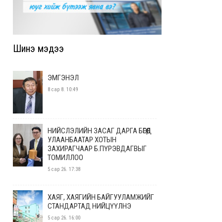
Шинэ мэдээ
ЭМГЭНЭЛ
8 сар 8. 10:49
НИЙСЛЭЛИЙН ЗАСАГ ДАРГА БӨГӨӨД
УЛААНБААТАР ХОТЫН
ЗАХИРАГЧААР Б.ПҮРЭВДАГВЫГ
ТОМИЛЛОО
5 сар 26. 17:38
ХАЯГ, ХАЯГИЙН БАЙГУУЛАМЖИЙГ
СТАНДАРТАД НИЙЦҮҮЛНЭ
5 сар 26. 16:00