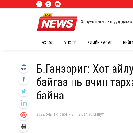
Халуун цэгээс шууд дамж
ЭХЛЭЛ
УЛС ТӨР
ЭДИЙН ЗАСАГ
НИЙГ
Б.Ганзориг: Хот айл
939
байгаа нь өвчин тар
байна
2022 оны 1-р сарын 8 | 12 цаг 30 минут