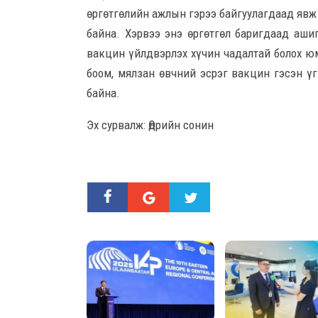
өргөтгөлийн ажлын гэрээ байгуулагдаад явж
байна. Хэрвээ энэ өргөтгөл баригдаад ашиг
вакцин үйлдвэрлэх хүчин чадалтай болох юм
боом, мялзан өвчний эсрэг вакцин гэсэн үг
байна.
Эх сурвалж: Өдрийн сонин