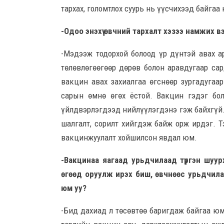
тархах, голомтлох суурь нь үүсчихээд байгаа
-Одоо энэхүү өвчний тархалт хэзээ намжих в
-Мэдээж тодорхой болоод үр дүнтэй авах а
төлөвлөгөөгөөр дөрөв болон аравдугаар са
вакцин авах захиалгаа өгснөөр зургадугаар
сарын өмнө өгөх ёстой. Вакцин гэдэг бол
үйлдвэрлэгдээд нийлүүлэгдэнэ гэж байхгүй.
шалгалт, сорилт хийгдэж байж орж ирдэг. Т
вакцинжуулалт хойшилсон явдал юм.
-Вакцинаа яагаад урьдчилаад түргэн шуур
өгөөд оруулж ирэх биш, өвчнөөс урьдчилан
юм уу?
-Бид дахиад л төсөвтөө баригдаж байгаа юм