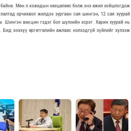
 байна. Мөн л ковидын нөхцөлөөс болж энэ ажил хойшлогдож
лалтад орчихвол жилдээ зургаан сая шингэн, 12 сая хуурай
. Шингэн вакцин гэдэг бол шүлхийн эсрэг. Харин хуурай нь
. Бид энэхүү өргөтгөлийн ажлаас нэлээдгүй зүйлийг хүлээж