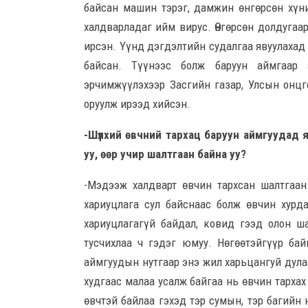
байсан машин тэрэг, дамжин өнгөрсөн хүн
халдварладаг ийм вирус. Өнгөрсөн долдугаа
ирсэн. Үүнд дэгдэлтийн судалгаа явуулахад 
байсан. Түүнээс болж баруун аймгаар
эрчимжүүлэхээр Засгийн газар, Улсын онцг
оруулж ирээд хийсэн.
-Шүлхий өвчний тархац баруун аймгуудад 
уу, өөр учир шалтгаан байна уу?
-Мэдээж халдварт өвчин тархсан шалтгаан 
хариуцлага сул байснаас болж өвчин хур
хариуцлагагүй байдал, ковид гээд олон ш
тусчихлаа ч гэдэг юмуу. Нөгөөтэйгүүр ба
аймгуудын нутгаар энэ жил харьцангуй дулаа
худгаас малаа усалж байгаа нь өвчин тарха
өвчтэй байлаа гэхэд тэр сумын, тэр багийн