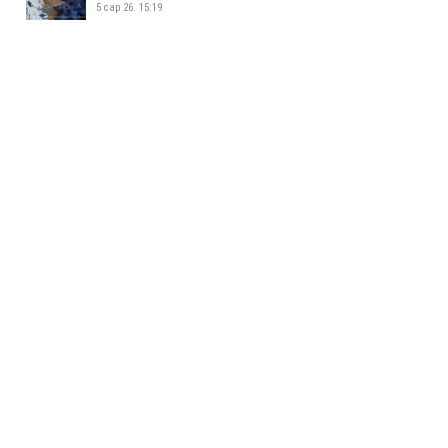
5 сар 26. 15:19
УСАН СПОРТ СУРГАЛТЫН ТӨВ
ШИНЭЭР АШИГЛАЛТАД ОРЛОО
5 сар 26. 15:08
ЖИЖИГ, ДУНД ҮЙЛДВЭР
ЭРХЛЭГЧДИЙН УДИРДАХ
АЖИЛТНУУДЫН УУЛЗАЛТ БОЛЛОО
5 сар 26. 14:34
БАЯНХОШУУНД 169 ДҮГЭЭР
СУРГУУЛЬ НЭЭЛТЭЭ ХИЙЛЭЭ
5 сар 26. 14:25
МАЛ АЖ АХУЙ ЭРХЛЭХИЙГ
ХОРИГЛОСОН БҮСЭЭС МАЛТАЙ
ИРГЭДИЙГ ГАРГАХ АЖЛЫГ
ЗОХИОН БАЙГУУЛЖ БАЙНА