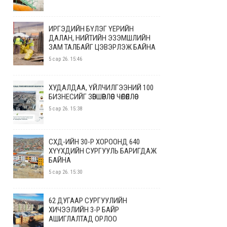
ИРГЭДИЙН БҮЛЭГ ҮЕРИЙН
ДАЛАН, НИЙТИЙН ЭЗЭМШЛИЙН
ЗАМ ТАЛБАЙГ ЦЭВЭРЛЭЖ БАЙНА
5 сар 26. 15:46
ХУДАЛДАА, ҮЙЛЧИЛГЭЭНИЙ 100
БИЗНЕСИЙГ ЗӨВШӨӨРЛӨӨС ЧӨЛӨӨЛЛӨӨ
5 сар 26. 15:38
СХД-ИЙН 30-Р ХОРООНД 640
ХҮҮХДИЙН СУРГУУЛЬ БАРИГДАЖ
БАЙНА
5 сар 26. 15:30
62 ДУГААР СУРГУУЛИЙН
ХИЧЭЭЛИЙН 3-Р БАЙР
АШИГЛАЛТАД ОРЛОО