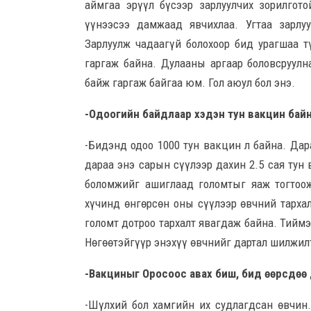
аймгаа эрүүл бүсээр зарлуулчих зорилгот
үүнээсээ дамжаад явчихлаа. Угтаа зарлу
Зарлуулж чадаагүй болохоор бид урагшаа т
гаргаж байна. Дулааны аргаар боловсруулн
байж гаргаж байгаа юм. Гол аюул бол энэ.
-Одоогийн байдлаар хэдэн тун вакцин байн
-Бидэнд одоо 1000 тун вакцин л байна. Дар
дараа энэ сарын сүүлээр дахин 2.5 сая тун
боломжийг ашиглаад голомтыг яаж тогтоо
хүчинд өнгөрсөн оны сүүлээр өвчний тархал
голомт дотроо тархалт явагдаж байна. Тиймэ
Нөгөөтэйгүүр энэхүү өвчнийг дартал шилжилт
-Вакциныг Оросоос авах биш, бид өөрсдөө 
-Шүлхий бол хамгийн их судлагдсан өвчин