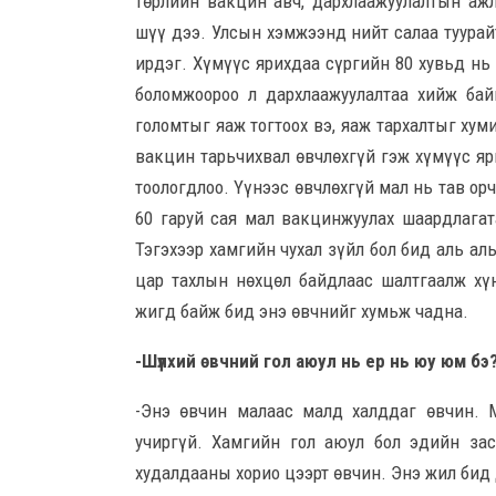
төрлийн вакцин авч, дархлаажуулалтын аж
шүү дээ. Улсын хэмжээнд нийт салаа туурай
ирдэг. Хүмүүс ярихдаа сүргийн 80 хувьд нь
боломжоороо л дархлаажуулалтаа хийж бай
голомтыг яаж тогтоох вэ, яаж тархалтыг ху
вакцин тарьчихвал өвчлөхгүй гэж хүмүүс яр
тоологдлоо. Үүнээс өвчлөхгүй мал нь тав орч
60 гаруй сая мал вакцинжуулах шаардлагат
Тэгэхээр хамгийн чухал зүйл бол бид аль ал
цар тахлын нөхцөл байдлаас шалтгаалж хү
жигд байж бид энэ өвчнийг хумьж чадна.
-Шүлхий өвчний гол аюул нь ер нь юу юм бэ
-Энэ өвчин малаас малд халддаг өвчин. М
учиргүй. Хамгийн гол аюул бол эдийн заса
худалдааны хорио цээрт өвчин. Энэ жил бид