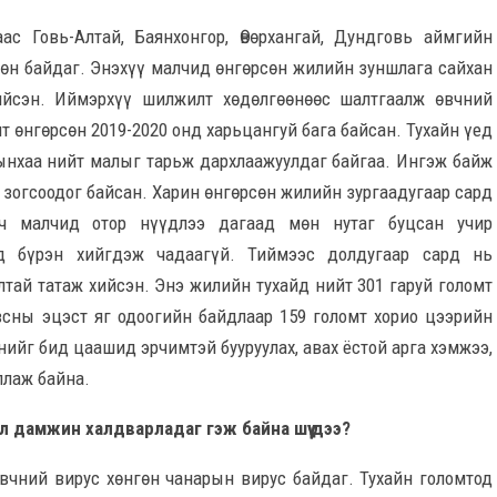
ас Говь-Алтай, Баянхонгор, Өвөрхангай, Дундговь аймгийн
өн байдаг. Энэхүү малчид өнгөрсөн жилийн зуншлага сайхан
хийсэн. Иймэрхүү шилжилт хөдөлгөөнөөс шалтгаалж өвчний
т өнгөрсөн 2019-2020 онд харьцангуй бага байсан. Тухайн үед
ынхаа нийт малыг тарьж дархлаажуулдаг байгаа. Ингэж байж
 зогсоодог байсан. Харин өнгөрсөн жилийн зургаадугаар сард
вч малчид отор нүүдлээ дагаад мөн нутаг буцсан учир
д бүрэн хийгдэж чадаагүй. Тиймээс долдугаар сард нь
лтай татаж хийсэн. Энэ жилийн тухайд нийт 301 гаруй голомт
всны эцэст яг одоогийн байдлаар 159 голомт хорио цээрийн
ийг бид цаашид эрчимтэй бууруулах, авах ёстой арга хэмжээ,
ллаж байна.
ил дамжин халдварладаг гэж байна шүү дээ?
өвчний вирус хөнгөн чанарын вирус байдаг. Тухайн голомтод