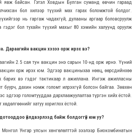
ой явж байсан. Гэтэл Ховдын Булган суманд өвчин гараад
улчихсан бол хилээр түүхий мах гарах боломжтой болдог.
үүхийгээр нь гаргаж чадахгүй, дулааны аргаар боловсруулж
а гэдэг бол тухайн түүхий махыг 80 хэмийн халуунд оруулж
а. Дараагийн вакцин хэзээ орж ирэх вэ?
аагийн 2.5 сая тун вакцин энэ сарын 10-нд орж ирнэ. Үүний
 вакцин орж ирэх юм. Эдгээр вакциныхаа нөөц, өөрсдийнхөө
ж барих вэ гэдэг тактикаар л ажиллана. Ингэж ажилласны
т буурч, дахин нэмж голомт илрэхгүй болсон байгаа. Зөвхөн
эс эдгээр голомтууддаа дархлаажуулалтаа түргэн хийх ёстой.
 хөдөлгөөнийг хатуу хориглох ёстой.
дотооддоо үйлдвэрлээд байж болдоггүй юм уу?
. Монгол Унгар улсын хөнгөлөлттэй зээлээр Биокомбинатын