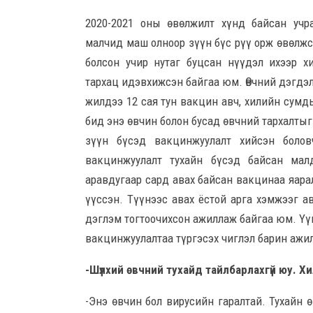
2020-2021 оны өвөлжилт хүнд байсан учра
малчид маш олноор зүүн бүс рүү орж өвөлжс
болсон учир нутаг буцсан нүүдэл ихээр 
тархац идэвхижсэн байгаа юм. Өвчний дэгдэл
жилдээ 12 сая тун вакцин авч, хилийн сумд
бид энэ өвчин болон бусад өвчний тархалтыг
зүүн бүсэд вакцинжуулалт хийсэн боло
вакцинжуулалт тухайн бүсэд байсан мал
аравдугаар сард авах байсан вакцинаа яара
үүссэн. Түүнээс авах ёстой арга хэмжээг а
дэглэм тогтоочихсон ажиллаж байгаа юм. Үүн
вакцинжуулалтаа түргэсэх чиглэл барин ажи
-Шүлхий өвчний тухайд тайлбарлахгүй юу. Х
-Энэ өвчин бол вирусийн гаралтай. Тухайн 