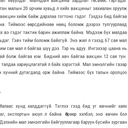
лыг явуулдаг. Малчдын вакцины зардлыг төсвөөс гаргадаг
тан малын 20 орчим хувьд л хийх вакциныг захиалан оруулж
 вакцин хийж байж дархлаа тогтоно гэдэг. Гэхдээ бид байгаа
на. Тиймээс өөрсдийнхөө нөөц боломж дээрээ тулгуурлаад
мих вэ гэдэг тактик барин ажиллаж байна. Мэдээж бүх малдаа
ьдаг. Гэвч тийм боломж байхгүй. Энэ жил л гэхэд 67 сая мал
им сая мал л байгаа шүү дээ. Тэр нь адуу. Ингэхээр цаана нь
ай болж байгаа юм. Бидний авч байгаа вакцин 12 сая тун.
ь талдаа хариуцлагатай л байх хэрэгтэй. Мал эмнэлгийн газар
н хүчний дутагдалд орж байна. Тиймээс бүх талын оролцоо
?
алаас хүнд халддаггүй. Тэглээ гээд бид уг өвчнийг хаях
г, экспортын аюул л байна. Өөрөөр хэлбэл, энэ өвчин бол
 Дэлхийн мал эмнэлгийн байгууллагаар баруун бүсийн зургаан