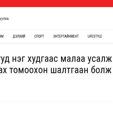
уулна.
ЭМ
ДЭЛХИЙ
СПОРТ
ЭНТЕРТАЙНМЕНТ
LIFESTYLE
ууд нэг худгаас малаа усалж
хах томоохон шалтгаан болж