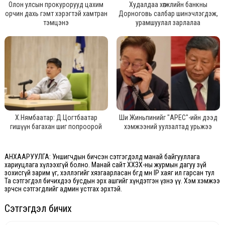
Олон улсын прокурорууд цахим
Худалдаа хөгжлийн банкны
орчин дахь гэмт хэрэгтэй хамтран
Дорноговь салбар шинэчлэгдэж,
тэмцэнэ
урамшуулал зарлалаа
Х.Нямбаатар: Д.Цогтбаатар
Ши Жиньпинийг "APEC"-ийн дээд
гишүүн багахан шиг попроорой
хэмжээний уулзалтад урьжээ
АНХААРУУЛГА: Уншигчдын бичсэн сэтгэгдэлд манай байгууллага
хариуцлага хүлээхгүй болно. Манай сайт ХХЗХ-ны журмын дагуу зүй
зохисгүй зарим үг, хэллэгийг хязгаарласан бөгөөд мөн IP хаяг ил гарсан тул
Та сэтгэгдэл бичихдээ бусдын эрх ашгийг хүндэтгэн үзнэ үү. Хэм хэмжээ
зөрчсөн сэтгэгдлийг админ устгах эрхтэй.
Сэтгэгдэл бичих