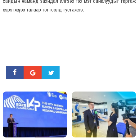
сайдын яаманд захидал илгээх гэх мэт саналуудыг гаргаж
хэрэгжүүлэх талаар тогтоолд тусгажээ.