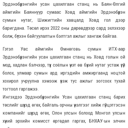
Эрдэнэбүрэнгийн усан цахилгаан станц нь Баян-Өлгий
аймгийн Баяннуур сумаас Ховд аймгийн Эрдэнэбүрэн
сумын нутаг, Шижигтийн хавцалд Ховд гол дээр
баригдана. Төсөл ирэх 2022 оны дөрөвдүгээр сард эхлэхээр
болж, бүтээн байгуулалтын бэлтгэл ажлыг хангаж байгаа.
Гэтэл Увс аймгийн Өмнөговь сумын ИТХ-аар
Эрдэнэбүрэнгийн усан цахилгаан станц нь Ховд голын ой
мод, хадлан бэлчээр, түүх соёлын үнэт өв бүхий нутаг устаж үгүй
болох, улмаар сумын ард иргэдийн амжиргаанд ноцтой
хохирол учруулна хэмээж үзэж тус ажлыг зогсоох тухай
тогтоол гаргажээ.
Ингэхдээ Эрдэнэбүрэнгийн Усан цахилгаан станц барих
төслийг шүүхэд өгөх, байгаль орчны үнэлгээг хийж гүйцэтгэсэн
компанийг шүүхэд өгөх, Олон улсын болоод Монгол улсын
хүний эрхийн комисст өргөдөл гаргах, БНХАУ-ын элчин