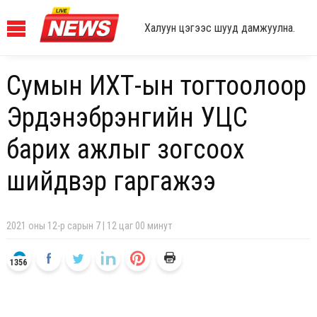
Халуун цэгээс шууд дамжуулна.
Сумын ИХТ-ын тогтоолоор
Эрдэнэбүрэнгийн УЦС
барих ажлыг зогсоох
шийдвэр гаргажээ
2021 оны 12-р сарын 7 | 12 цаг 00 минут
1356