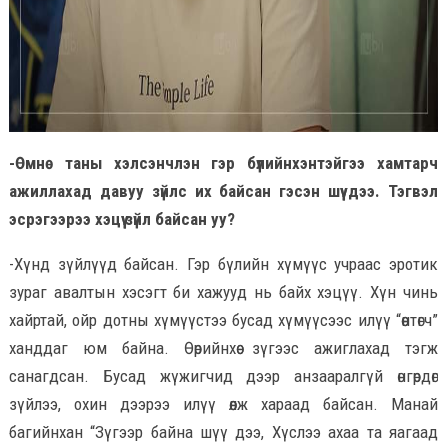
-Өмнө таны хэлсэнчлэн гэр бүлийнхэнтэйгээ хамтарч
ажиллахад давуу зүйлс их байсан гэсэн шүү дээ. Тэгвэл
эсрэгээрээ хэцүү зүйл байсан уу?
-Хүнд зүйлүүд байсан. Гэр бүлийн хүмүүс учраас эротик
зураг авалтын хэсэгт би хажууд нь байх хэцүү. Хүн чинь
хайртай, ойр дотны хүмүүстээ бусад хүмүүсээс илүү “өөнтөгч”
ханддаг юм байна. Өөрийнхөө зүгээс ажиглахад тэгж
санагдсан. Бусад жүжигчид дээр анзааралгүй өнгөрдөг
зүйлээ, охин дээрээ илүү өөлж хараад байсан. Манай
багийнхан “Зүгээр байна шүү дээ, Хүслээ ахаа та яагаад