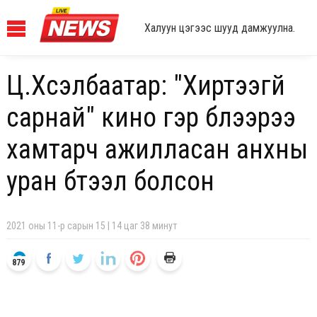
Халуун цэгээс шууд дамжуулна.
Ц.Хүсэлбаатар: "Хиртээгүй
сарнай" кино гэр бүлээрээ
хамтарч ажилласан анхны
уран бүтээл болсон
2021 оны 11-р сарын 15 | 14 цаг 38 минут
879