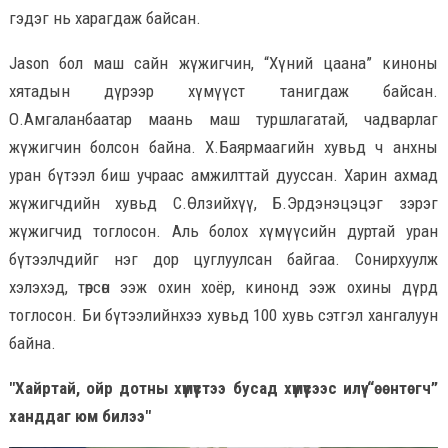
гэдэг нь харагдаж байсан.
Jason бол маш сайн жүжигчин, “Хүний цаана” киноны
хятадын дүрээр хүмүүст танигдаж байсан.
О.Амгаланбаатар маань маш туршлагатай, чадварлаг
жүжигчин болсон байна. Х.Баярмаагийн хувьд ч анхны
уран бүтээл биш учраас амжилттай дууссан. Харин ахмад
жүжигчдийн хувьд С.Өлзийхүү, Б.Эрдэнэцэцэг зэрэг
жүжигчид тоглосон. Аль болох хүмүүсийн дуртай уран
бүтээлчдийг нэг дор цуглуулсан байгаа. Сонирхуулж
хэлэхэд, төрсөн ээж охин хоёр, кинонд ээж охины дүрд
тоглосон. Би бүтээлийнхээ хувьд 100 хувь сэтгэл хангалуун
байна.
"Хайртай, ойр дотны хүмүүстээ бусад хүмүүсээс илүү “өөнтөгч”
ханддаг юм билээ"