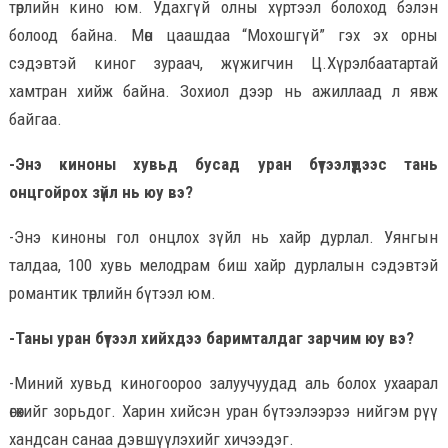
төрлийн кино юм. Удахгүй олны хүртээл болоход бэлэн
болоод байна. Мөн цаашдаа “Мохошгүй” гэх эх орны
сэдэвтэй киног зураач, жүжигчин Ц.Хүрэлбаатартай
хамтран хийж байна. Зохиол дээр нь ажиллаад л явж
байгаа.
-Энэ киноны хувьд бусад уран бүтээлүүдээс тань
онцгойрох зүйл нь юу вэ?
-Энэ киноны гол онцлох зүйл нь хайр дурлал. Уянгын
талдаа, 100 хувь мелодрам биш хайр дурлалын сэдэвтэй
романтик төрлийн бүтээл юм.
-Таны уран бүтээл хийхдээ баримталдаг зарчим юу вэ?
-Миний хувьд киногоороо залуучуудад аль болох ухаарал
өгөхийг зорьдог. Харин хийсэн уран бүтээлээрээ нийгэм рүү
хандсан санаа дэвшүүлэхийг хичээдэг.