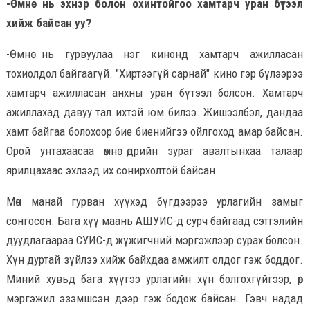
-Өмнө нь эхнэр болон охинтойгоо хамтарч уран бүтээл
хийж байсан уу?
-Өмнө нь гурвуулаа нэг кинонд хамтарч ажилласан
тохиолдол байгаагүй. "Хиртээгүй сарнай" кино гэр бүлээрээ
хамтарч ажилласан анхны уран бүтээл болсон. Хамтарч
ажиллахад давуу тал ихтэй юм билээ. Жишээлбэл, дандаа
хамт байгаа болохоор бие биенийгээ ойлгоход амар байсан.
Орой унтахаасаа өмнө өдрийн зураг авалтынхаа талаар
ярилцахаас эхлээд их сонирхолтой байсан.
Мөн манай гурван хүүхэд бүгдээрээ урлагийн замыг
сонгосон. Бага хүү маань АШУИС-д сурч байгаад сэтгэлийн
дуудлагаараа СУИС-д жүжигчний мэргэжлээр сурах болсон.
Хүн дуртай зүйлээ хийж байхдаа амжилт олдог гэж боддог.
Миний хувьд бага хүүгээ урлагийн хүн болгохгүйгээр, өөр
мэргэжил эзэмшсэн дээр гэж бодож байсан. Гэвч надад