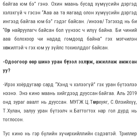
байгаа юм бэ” гэнэ. Охин маань бусад хүмүүсийн дэргэд
хэлэхгүй ч гэсэн “Аав аа та яагаад олон хүмүүсийн дэргэд
ингээд байгаа юм бэ” гэдэг байсан. /инээв/ Тэгэхэд нь би
“Өөр найруулагч байсан бол үүнээс ч илүү байна. Би чиний
аав болохоор чи надад гомдоод байна” гэх мэтчилэн
хөгжилтэй ч гэх юм уу зүйлс тохиолддог байсан.
-Одоогоор өөр шинэ уран бүтээл эхлүүлж, ажиллаж амжсан
уу?
-Ирэх хоёрдугаар сард “Хэнд ч хэлээгүй” гэх уран бүтээлээ
нээнэ. Энэ кино маань хийгдээд дууссан байгаа. Аль 2019
онд зураг авалт нь дууссан. МУГЖ Ц.Төмөрхуяг, С.Өлзийхүү,
Т.Хулан, залуу уран бүтээлч н.Баттогтох нар гол дүрд нь
тоглосон.
Тус кино нь гэр бүлийн хүчирхийллийн сэдэвтэй. Триллер