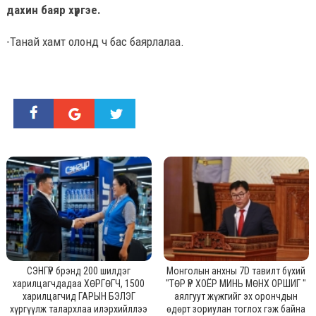
дахин баяр хүргэе.
-Танай хамт олонд ч бас баярлалаа.
СЭНГҮР брэнд 200 шилдэг
Монголын анхны 7D тавилт бүхий
харилцагчдадаа ХӨРГӨГЧ, 1500
"ТӨР ҮР ХОЁР МИНЬ МӨНХ ОРШИГ "
харилцагчид ГАРЫН БЭЛЭГ
аялгуут жүжгийг эх орончдын
хүргүүлж талархлаа илэрхийллээ
өдөрт зориулан тоглох гэж байна