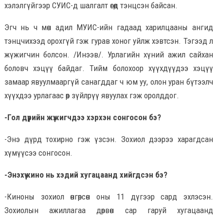
хэлэлгүйгээр СУИС-д шалгалт өгөөд тэнцсэн байсан.
Эгч нь ч мөн адил МУИС-ийн гадаад харилцааны ангид
тэнцчихээд орохгүй гэж гурав хоног уйлж хэвтсэн. Тэгээд л
жүжигчин болсон. /Инээв/. Урлагийн хүний ажил сайхан
боловч хэцүү байдаг. Тийм болохоор хүүхдүүдээ хэцүү
замаар явуулмааргүй санагддаг ч юм уу, олон уран бүтээлч
хүүхдээ урлагаас өөр зүйлрүү явуулах гэж оролддог.
-Гол дүрийн жүжигчдээ хэрхэн сонгосон бэ?
-Энэ дүрд тохирно гэж үзсэн. Зохиол дээрээ харагдсан
хүмүүсээ сонгосон.
-Энэхүү кино нь хэдий хугацаанд хийгдсэн бэ?
-Киноны зохиол өнгөрсөн оны 11 дүгээр сард эхлэсэн.
Зохиолын ажиллагаа дөрвөн сар гаруй хугацаанд