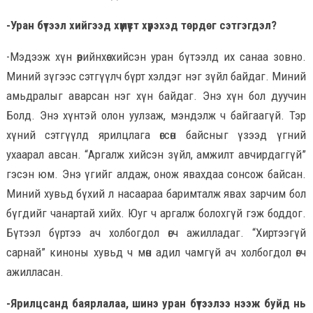
-Уран бүтээл хийгээд хүмүүст хүрэхэд төрдөг сэтгэгдэл?
-Мэдээж хүн өөрийнхөө хийсэн уран бүтээлд их санаа зовно.
Миний зүгээс сэтгүүлч бүрт хэлдэг нэг зүйл байдаг. Миний
амьдралыг аварсан нэг хүн байдаг. Энэ хүн бол дуучин
Болд. Энэ хүнтэй олон уулзаж, мэндэлж ч байгаагүй. Тэр
хүний сэтгүүлд ярилцлага өгсөн байсныг үзээд үгний
ухаарал авсан. “Аргалж хийсэн зүйл, амжилт авчирдаггүй”
гэсэн юм. Энэ үгийг алдаж, онож явахдаа сонсож байсан.
Миний хувьд бүхий л насаараа баримталж явах зарчим бол
бүгдийг чанартай хийх. Юуг ч аргалж болохгүй гэж боддог.
Бүтээл бүртээ ач холбогдол өгч ажилладаг. “Хиртээгүй
сарнай” киноны хувьд ч мөн адил чамгүй ач холбогдол өгч
ажилласан.
-Ярилцсанд баярлалаа, шинэ уран бүтээлээ нээж буйд нь