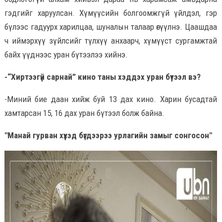
гэдгийг харуулсан. Хүмүүсийн болгоомжгүй үйлдэл, гэр
бүлээс гадуурх харилцаа, шуналын талаар өгүүлнэ. Цаашдаа
ч иймэрхүү зүйлсийг түлхүү анхаарч, хүмүүст сургамжтай
байх үүднээс уран бүтээлээ хийнэ.
-“Хиртээгүй сарнай” кино таны хэддэх уран бүтээл вэ?
-Миний бие даан хийж буй 13 дах кино. Харин бусадтай
хамтарсан 15, 16 дах уран бүтээл болж байна.
"Манай гурван хүүхэд бүгдээрээ урлагийн замыг сонгосон"