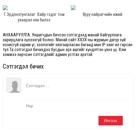
Г.Эрдэнэтунгалаг: Хайр гэдэг том
Яруу найрагчийн ижий
ухаарал юм билээ
АНХААРУУЛГА: Уншигчдын бичсэн сэтгэгдэлд манай байгууллага
хариуцлага хүлээхгүй болно. Манай сайт ХХЗХ-ны журмын дагуу зүй
зохисгүй зарим үг, хэллэгийг хязгаарласан бөгөөд мөн IP хаяг ил гарсан
тул Та сэтгэгдэл бичихдээ бусдын эрх ашгийг хүндэтгэн үзнэ үү. Хэм
хэмжээ зөрчсөн сэтгэгдлийг админ устгах эрхтэй.
Сэтгэгдэл бичих