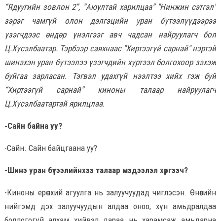
“Ядуугийн зовлон 2”, “Аюултай харилцаа” "Нинжин сэтгэл"
зэрэг чамгүй олон дэлгэцийн уран бүтээлүүдээрээ
үзэгчдээс өндөр үнэлгээг авч чадсан найруулагч бол
Ц.Хүсэлбаатар. Тэрбээр саяхнаас "Хиртээгүй сарнай" нэртэй
шинэхэн уран бүтээлээ үзэгчдийн хүртээл болгохоор зэхэж
буйгаа зарласан. Тэгвэл удахгүй нээлтээ хийх гэж буй
“Хиртээгүй сарнай” киноны талаар найруулагч
Ц.Хүсэлбаатартай ярилцлаа.
-Сайн байна уу?
-Сайн. Сайн байцгаана уу?
-Шинэ уран бүтээлийнхээ талаар мэдээлэл хүргээч?
-Киноны ерөнхий агуулга нь залуучуудад чиглэсэн. Өнөөгийн
нийгэмд дэх залуучуудын алдаа оноо, хүн амьдралдаа
бодлогогүй алхам хийвэл дараа нь харамсаж амьдарна