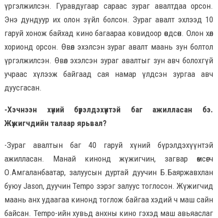
үргэлжилсэн. Гуравдугаар сараас зураг авалтдаа орсон.
Энэ дундуур их олон зүйл болсон. Зураг авалт эхлээд 10
гаруй хонож байхад кино багаараа ковидоор өвдсөн. Олон хөл
хорионд орсон. Өвөл эхэлсэн зураг авалт маань зун болтол
үргэлжилсэн. Өвөл эхэлсэн зураг авалтыг зун авч болохгүй
учраас хүлээж байгаад сая намар үлдсэн зургаа авч
дуусгасан.
-Хэчнээн хүний бүрэлдэхүүнтэй баг ажилласан бэ.
Жүжигчдийн талаар ярьвал?
-Зураг авалтын баг 40 гаруй хүний бүрэлдэхүүнтэй
ажилласан. Манай кинонд жүжигчин, загвар өмсөгч
О.Амгаланбаатар, залуусын дуртай дуучин Б.Баяржавхлан
буюу Jason, дуучин Tempo зэрэг залуус тоглосон. Жүжигчид
маань анх удаагаа кинонд тоглож байгаа хэдий ч маш сайн
байсан. Tempo-ийн хувьд анхны кино гэхэд маш авьяаслаг