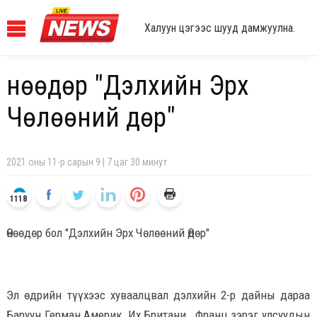
Халуун цэгээс шууд дамжуулна.
Өнөөдөр "Дэлхийн Эрх
Чөлөөний Өдөр"
2021 оны 11-р сарын 9 | 7 цаг 30 минут
1118
Өнөөдөр бол "Дэлхийн Эрх Чөлөөний Өдөр"
Эл өдрийн түүхээс хуваалцвал дэлхийн 2-р дайны дараа
Баруун Герман Америк, Их Британи, Франц зэрэг улсуудын