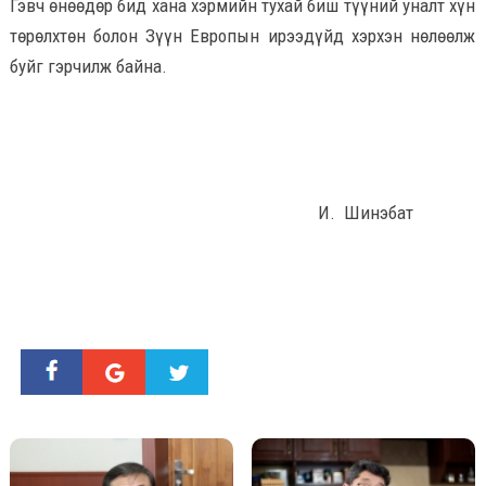
Гэвч өнөөдөр бид хана хэрмийн тухай биш түүний уналт хүн
төрөлхтөн болон Зүүн Европын ирээдүйд хэрхэн нөлөөлж
буйг гэрчилж байна.
И. Шинэбат