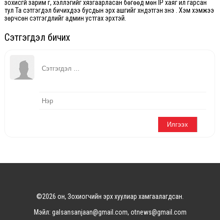
зохисгүй зарим үг, хэллэгийг хязгаарласан бөгөөд мөн IP хаяг ил гарсан
тул Та сэтгэгдэл бичихдээ бусдын эрх ашгийг хүндэтгэн үзнэ үү. Хэм хэмжээ
зөрчсөн сэтгэгдлийг админ устгах эрхтэй.
Сэтгэгдэл бичих
©2026 он, Зохиогчийн эрх хуулиар хамгаалагдсан.
Мэйл: galsansanjaan@gmail.com, otnews@gmail.com