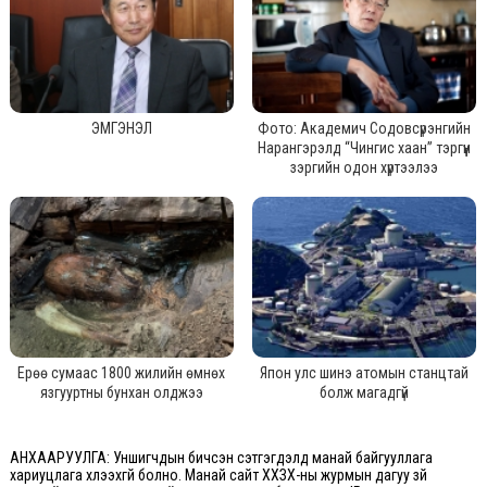
ЭМГЭНЭЛ
Фото: Академич Содовсүрэнгийн
Нарангэрэлд “Чингис хаан” тэргүүн
зэргийн одон хүртээлээ
Ерөө сумаас 1800 жилийн өмнөх
Япон улс шинэ атомын станцтай
язгууртны бунхан олджээ
болж магадгүй
АНХААРУУЛГА: Уншигчдын бичсэн сэтгэгдэлд манай байгууллага
хариуцлага хүлээхгүй болно. Манай сайт ХХЗХ-ны журмын дагуу зүй