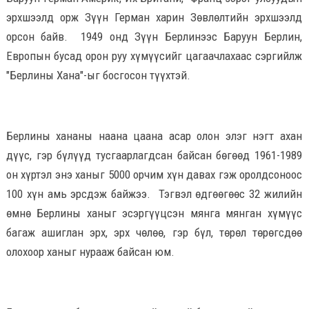
эрхшээлд орж Зүүн Герман харин Зөвлөлтийн эрхшээлд
орсон байв. 1949 онд Зүүн Берлинээс Баруун Берлин,
Европын бусад орон руу хүмүүсийг цагаачлахаас сэргийлж
"Берлины Хана"-ыг босгосон түүхтэй.
Берлины хананы наана цаана асар олон элэг нэгт ахан
дүүс, гэр бүлүүд тусгаарлагдсан байсан бөгөөд 1961-1989
он хүртэл энэ ханыг 5000 орчим хүн давах гэж оролдсоноос
100 хүн амь эрсдэж байжээ. Тэгвэл өдгөөгөөс 32 жилийн
өмнө Берлины ханыг эсэргүүцсэн мянга мянган хүмүүс
багаж ашиглан эрх, эрх чөлөө, гэр бүл, төрөл төрөгсдөө
олохоор ханыг нурааж байсан юм.