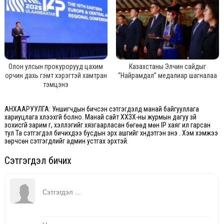
Олон улсын прокурорууд цахим
Казахстаны Элчин сайдыг
орчин дахь гэмт хэрэгтэй хамтран
“Найрамдал” медалиар шагналаа
тэмцэнэ
АНХААРУУЛГА: Уншигчдын бичсэн сэтгэгдэлд манай байгууллага
хариуцлага хүлээхгүй болно. Манай сайт ХХЗХ-ны журмын дагуу зүй
зохисгүй зарим үг, хэллэгийг хязгаарласан бөгөөд мөн IP хаяг ил гарсан
тул Та сэтгэгдэл бичихдээ бусдын эрх ашгийг хүндэтгэн үзнэ үү. Хэм хэмжээ
зөрчсөн сэтгэгдлийг админ устгах эрхтэй.
Сэтгэгдэл бичих