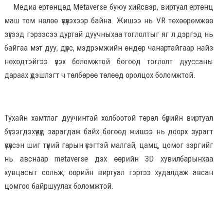
Медиа ертөнцөд Metaverse буюу хийсвэр, виртуал ертөнц
маш том нөлөө үзүүлэхээр байна. Жишээ нь VR төхөөрөмжөө
зүүгээд гэрээсээ дуртай дуучныхаа тоглолтыг яг л дэргэд нь
байгаа мэт дуу, дүрс, мэдрэмжийн өндөр чанартайгаар найз
нөхөдтэйгээ үзэх боломжтой бөгөөд тоглолт дууссаны
дараах үдэшлэгт ч төлбөрөө төлөөд оролцох боломжтой.
Тухайн хамтлаг дуучинтай холбоотой төрөл бүрийн виртуал
бүтээгдэхүүнүүд зарагдаж байх бөгөөд жишээ нь доорх зурагт
үзүүлсэн шиг түүний гарын үсэгтэй малгай, цамц, цомог зэргийг
нь авснаар metaverse дэх өөрийн 3D хувилбарынхаа
хувцасыг сольж, өөрийн виртуал гэртээ худалдаж авсан
цомгоо байршуулах боломжтой.