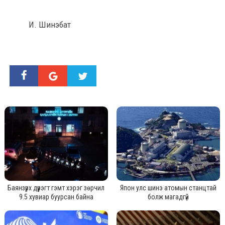
И. Шинэбат
Баянзүрх дүүрэгт гэмт хэрэг зөрчил
Япон улс шинэ атомын станцтай
9.5 хувиар буурсан байна
болж магадгүй