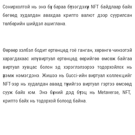
Сонирхолтой нь энэ бүх бараа бүтээгдэхүүн NFT байдлаар байх
бөгөөд худалдан авахдаа крипто валют дээр суурилсан
төлбөрийн шийдэл ашиглана.
Өөрөөр хэлбэл бодит ертөнцөд гоё ганган, хөрөнгө чинээтэй
харагдахаас илүү виртуал ертөнцөд өөрийгөө өмсөж байгаа
виртуал хувцас болон эд хэрэглэлээрээ тодорхойлох нь
үлэмж нэмэгдэнэ. Жишээ нь Gucci-ийн виртуал коллекцийг
NFT-ээр нь худалдан аваад түүнийгээ виртуал гэртээ өмсөөд
сууж байх юм. Энэ бүхний дэд бүтэц нь Metaverse, NFT,
крипто байх нь тодорхой болоод байна.