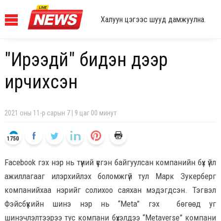
Халуун цэгээс шууд дамжуулна.
"Ирээдүй" бидэн дээр
ирчихсэн үү
2021 оны 11-р сарын 7 | 9 цаг 00 минут
1750
Facebook гэх нэр нь түүний үүсгэн байгуулсан компанийн бүх үйл
ажиллагааг илэрхийлэх боломжгүй тул Марк Зукерберг
компанийхаа нэрийг солихоо саяхан мэдэгдсэн. Тэгвэл
Фэйсбүүкийн шинэ нэр нь “Meta” гэх бөгөөд уг
шинэчлэлтээрээ тус компани бүхэлдээ “Metaverse” компани