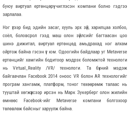
буюу виртуал ертөнцөрүү чиглэсэн компани болно гэдгээ
зарлалаа.
Нэг үгээр бид эдийн засаг, хууль эрх зүй, харилцаа холбоо,
соёл, боловсрол гээд маш олон зүйлсийг багтаасан цоо
шинэ дижитал, виртуал ертөнцөд амьдрахад нэг алхам
ойртож байна гэсэн үг юм. Одоогийн байдлаар уг Metaverse
ертөнцийг хамгийн бодитоор мэдрэх боломжтой технологи
нь Virtual_Reality /VR/ технологи. Та бүхний мэдэж
байгаачлан Facebook 2014 оноос VR болон AR технологийг
програм хангамж, платформ, тоног төхөөрөмж талаас нь
тууштай хөгжүүлсээр ирсэн нь Марк Зукерберг олон жилийн
өмнөөс Facebook-ийг Metaverse компани болгохоор
төлөвлөж байсныг харуулж байна.