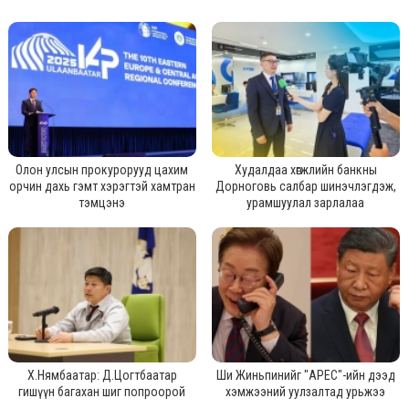
Олон улсын прокурорууд цахим
Худалдаа хөгжлийн банкны
орчин дахь гэмт хэрэгтэй хамтран
Дорноговь салбар шинэчлэгдэж,
тэмцэнэ
урамшуулал зарлалаа
Х.Нямбаатар: Д.Цогтбаатар
Ши Жиньпинийг "APEC"-ийн дээд
гишүүн багахан шиг попроорой
хэмжээний уулзалтад урьжээ