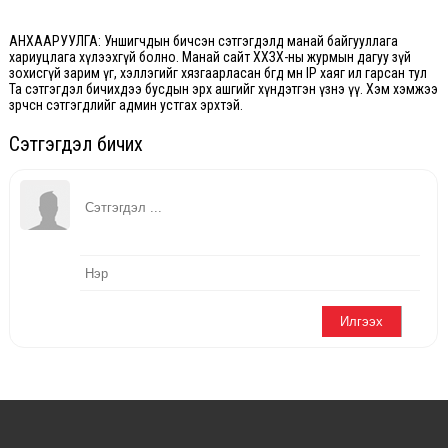
АНХААРУУЛГА: Уншигчдын бичсэн сэтгэгдэлд манай байгууллага
хариуцлага хүлээхгүй болно. Манай сайт ХХЗХ-ны журмын дагуу зүй
зохисгүй зарим үг, хэллэгийг хязгаарласан бөгөөд мөн IP хаяг ил гарсан тул
Та сэтгэгдэл бичихдээ бусдын эрх ашгийг хүндэтгэн үзнэ үү. Хэм хэмжээ
зөрчсөн сэтгэгдлийг админ устгах эрхтэй.
Сэтгэгдэл бичих