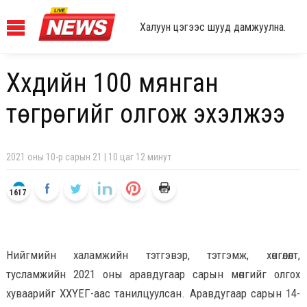
Халуун цэгээс шууд дамжуулна.
Хүүхдийн 100 мянган
төгрөгийг олгож эхэлжээ
2021 оны 10-р сарын 21 | 10 цаг 12 минут
1617
Нийгмийн халамжийн тэтгэвэр, тэтгэмж, хөнгөлөлт,
тусламжийн 2021 оны аравдугаар сарын мөнгийг олгох
хуваарийг ХХҮЕГ-аас танилцуулсан. Аравдугаар сарын 14-