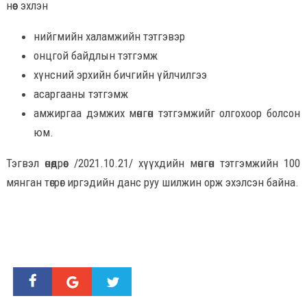
нөөс эхлэн
нийгмийн халамжийн тэтгэвэр
онцгой байдлын тэтгэмж
хүнсний эрхийн бичгийн үйлчилгээ
асаргааны тэтгэмж
амжиргаа дэмжих мөнгөн тэтгэмжийг олгохоор болсон
юм.
Тэгвэл өнөөдрөөс /2021.10.21/ хүүхдийн мөнгөн тэтгэмжийн 100
мянган төгрөг иргэдийн данс руу шилжин орж эхэлсэн байна.